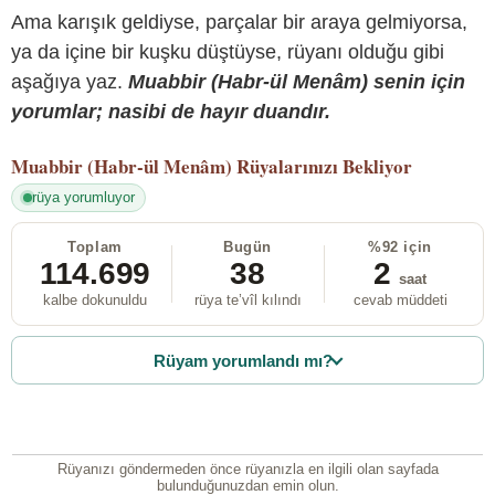
Ama karışık geldiyse, parçalar bir araya gelmiyorsa,
ya da içine bir kuşku düştüyse, rüyanı olduğu gibi
aşağıya yaz.
Muabbir (Habr-ül Menâm) senin için
yorumlar; nasibi de hayır duandır.
Muabbir (Habr-ül Menâm)
Rüyalarınızı Bekliyor
rüya yorumluyor
Toplam
Bugün
%92 için
114.699
38
2
saat
kalbe dokunuldu
rüya te’vîl kılındı
cevab müddeti
Rüyam yorumlandı mı?
Rüyanızı göndermeden önce rüyanızla en ilgili olan sayfada
bulunduğunuzdan emin olun.