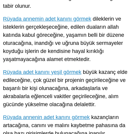
tabir olunur.
Rüyada annemin adet kanını görmek
dileklerin ve
isteklerin gerçekleşeceğine, edilen duaların allah
katında kabul göreceğine, yaşamın belli bir düzene
oturacağına, inandığı ve uğruna büyük sermayeler
koyduğu işlerin de kendisine hayal kırıklığı
yaşatmayacağına alamet etmektedir.
Rüyada adet kanını yeşil görmek
büyük kazanç elde
edileceğine, çok güzel bir projenin geçirileceğine ve
başarılı bir kişi olunacağına, arkadaşlarla ve
akrabalarla eğlenceli vakitler geçirileceğine, alım
gücünde yükselme olacağına delalettir.
Rüyada annenin adet kanını görmek
kazançların
artacağına, canını ve malını kaybetme pahasına da
olsa bazı girişimlerde bulunacağına inanılır.