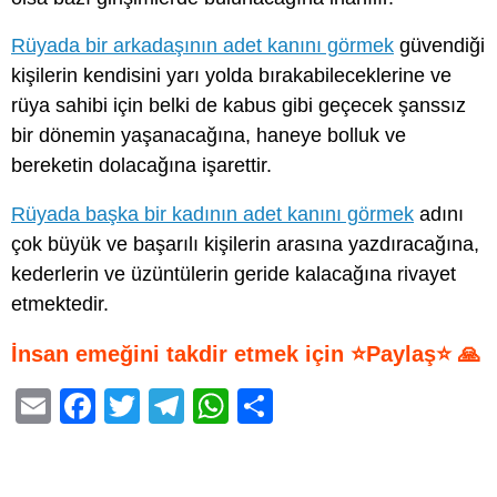
Rüyada bir arkadaşının adet kanını görmek
güvendiği
kişilerin kendisini yarı yolda bırakabileceklerine ve
rüya sahibi için belki de kabus gibi geçecek şanssız
bir dönemin yaşanacağına, haneye bolluk ve
bereketin dolacağına işarettir.
Rüyada başka bir kadının adet kanını görmek
adını
çok büyük ve başarılı kişilerin arasına yazdıracağına,
kederlerin ve üzüntülerin geride kalacağına rivayet
etmektedir.
İnsan emeğini takdir etmek için ⭐Paylaş⭐ 🙏
E
F
T
T
W
S
m
a
wi
el
h
h
ail
c
tt
e
at
ar