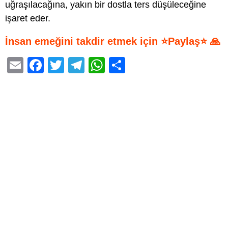
uğraşılacağına, yakın bir dostla ters düşüleceğine
işaret eder.
İnsan emeğini takdir etmek için ⭐Paylaş⭐ 🙏
E
F
T
T
W
S
m
a
wi
el
h
h
ail
c
tt
e
at
ar
e
er
gr
s
e
b
a
A
o
m
p
o
p
k