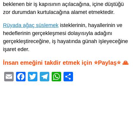
beklenen bir iş kapısının açılacağına, içine düştüğü
zor durumdan kurtulacağına alamet etmektedir.
Rüyada ağaç süslemek
isteklerinin, hayallerinin ve
hedeflerinin gerçekleşmesi dolayısıyla adağını
gerçekleştireceğine, iş hayatında günah işleyeceğine
işaret eder.
İnsan emeğini takdir etmek için ⭐Paylaş⭐ 🙏
E
F
T
T
W
S
m
a
wi
el
h
h
ail
c
tt
e
at
ar
e
er
gr
s
e
b
a
A
o
m
p