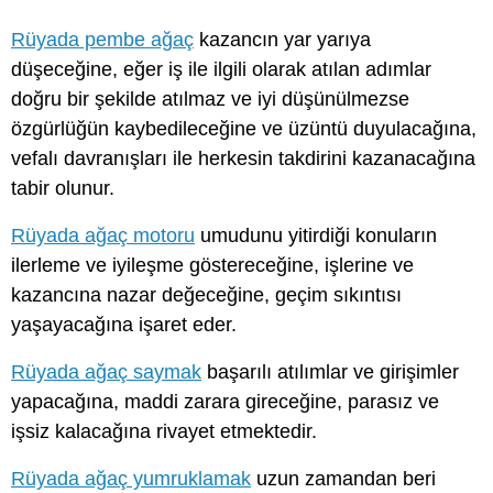
Rüyada pembe ağaç
kazancın yar yarıya
düşeceğine, eğer iş ile ilgili olarak atılan adımlar
doğru bir şekilde atılmaz ve iyi düşünülmezse
özgürlüğün kaybedileceğine ve üzüntü duyulacağına,
vefalı davranışları ile herkesin takdirini kazanacağına
tabir olunur.
Rüyada ağaç motoru
umudunu yitirdiği konuların
ilerleme ve iyileşme göstereceğine, işlerine ve
kazancına nazar değeceğine, geçim sıkıntısı
yaşayacağına işaret eder.
Rüyada ağaç saymak
başarılı atılımlar ve girişimler
yapacağına, maddi zarara gireceğine, parasız ve
işsiz kalacağına rivayet etmektedir.
Rüyada ağaç yumruklamak
uzun zamandan beri