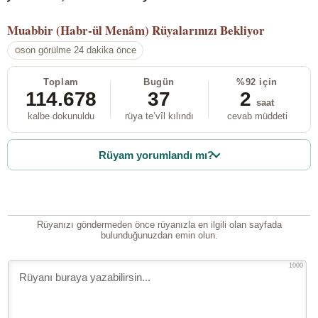
Muabbir (Habr-ül Menâm)
Rüyalarınızı Bekliyor
son görülme 24 dakika önce
Toplam
Bugün
%92 için
114.678
37
2
saat
kalbe dokunuldu
rüya te’vîl kılındı
cevab müddeti
Rüyam yorumlandı mı?
Rüyanızı göndermeden önce rüyanızla en ilgili olan sayfada
bulunduğunuzdan emin olun.
1000