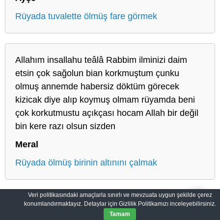
Rüyada tuvalette ölmüş fare görmek
Allahım insallahu teâlâ Rabbim ilminizi daim
etsin çok sağolun bian korkmuştum çunku
olmuş annemde habersiz döktüm görecek
kizicak diye alıp koymuş olmam rüyamda beni
çok korkutmustu açıkçası hocam Allah bir değil
bin kere razı olsun sizden
Meral
Rüyada ölmüş birinin altınını çalmak
Veri politikasındaki amaçlarla sınırlı ve mevzuata uygun şekilde çerez
konumlandırmaktayız. Detaylar için Gizlilik Politikamızı inceleyebilirsiniz.
Salih Rüyalar: Rüyaların Derin Manası
Gizlilik Politikası
Tamam
© 2012-2026
SalihRuyalar.com
|
Tüm Hakları Saklıdır.