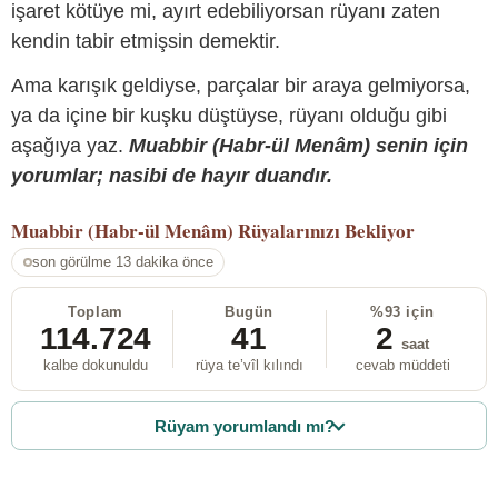
işaret kötüye mi, ayırt edebiliyorsan rüyanı zaten
kendin tabir etmişsin demektir.
Ama karışık geldiyse, parçalar bir araya gelmiyorsa,
ya da içine bir kuşku düştüyse, rüyanı olduğu gibi
aşağıya yaz.
Muabbir (Habr-ül Menâm) senin için
yorumlar; nasibi de hayır duandır.
Muabbir (Habr-ül Menâm)
Rüyalarınızı Bekliyor
son görülme 13 dakika önce
Toplam
Bugün
%93 için
114.724
41
2
saat
kalbe dokunuldu
rüya te’vîl kılındı
cevab müddeti
Rüyam yorumlandı mı?