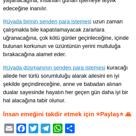
yaşanacağına, insanları günah işlemeye teşvik
edeceğine inanılır.
Rüyada birinin senden para istemesi
uzun zaman
çalışmakla bile kapatılamayacak zararlara
uğranacağına, çok kötü günler geçirileceğine, içinde
bulunan korkunun ve üzüntünün yerini mutluluğa
bırakacağına alamet eder.
Rüyada düşmanının senden para istemesi
kuracağı
ailede her türlü sorumluluğu alarak ailesini en iyi
şekilde geçindireceğine, anne ve babadan alınan
dualar sayesinde hayatın her geçen gün daha iyi bir
hal alacağına tabir olunur.
İnsan emeğini takdir etmek için ⭐Paylaş⭐ 🙏
E
F
T
T
W
S