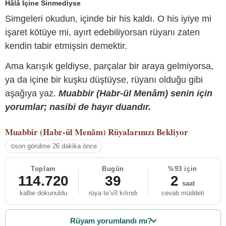
Hâlâ İçine Sinmediyse
Simgeleri okudun, içinde bir his kaldı. O his iyiye mi
işaret kötüye mi, ayırt edebiliyorsan rüyanı zaten
kendin tabir etmişsin demektir.
Ama karışık geldiyse, parçalar bir araya gelmiyorsa,
ya da içine bir kuşku düştüyse, rüyanı olduğu gibi
aşağıya yaz.
Muabbir (Habr-ül Menâm) senin için
yorumlar; nasibi de hayır duandır.
Muabbir (Habr-ül Menâm)
Rüyalarınızı Bekliyor
son görülme 26 dakika önce
Toplam
Bugün
%93 için
114.720
39
2
saat
kalbe dokunuldu
rüya te’vîl kılındı
cevab müddeti
Rüyam yorumlandı mı?