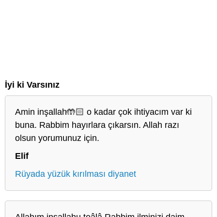
İyi ki Varsınız
Amin inşallah🤲🏻 o kadar çok ihtiyacım var ki
buna. Rabbim hayırlara çıkarsın. Allah razı
olsun yorumunuz için.
Elif
Rüyada yüzük kırılması diyanet
Allahım insallahu teâlâ Rabbim ilminizi daim