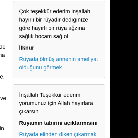
Çok teşekkür ederim inşallah
hayırlı bir rüyadır dedıgınıze
göre hayırlı bir rüya ağzına
sağlık hocam sağ ol
nde
İlknur
na
Rüyada ölmüş annenin ameliyat
olduğunu görmek
e,
İnşallah Teşekkür ederim
 ve
yorumunuz için Allah hayırlara
çıkarsın
Rüyamın tabirini açıklarmısını
in
Rüyada elinden diken çıkarmak