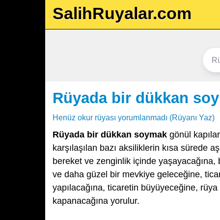
SalihRuyalar.com
Rüyada bir dükkan so
Henüz okur rüyası yorumlanmadı (Rüyanı Yaz)
Rüyada bir dükkan soymak
gönül kapılar
karşılaşılan bazı aksiliklerin kısa sürede a
bereket ve zenginlik içinde yaşayacağına, 
ve daha güzel bir mevkiye geleceğine, ticare
yapılacağına, ticaretin büyüyeceğine, rüya 
kapanacağına yorulur.