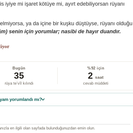
is iyiye mi işaret kötüye mi, ayırt edebiliyorsan rüyanı
gelmiyorsa, ya da içine bir kuşku düştüyse, rüyanı olduğu
) senin için yorumlar; nasibi de hayır duandır.
liyor
Bugün
%92 için
35
2
saat
rüya te’vîl kılındı
cevab müddeti
yam yorumlandı mı?
ızla en ilgili olan sayfada bulunduğunuzdan emin olun.