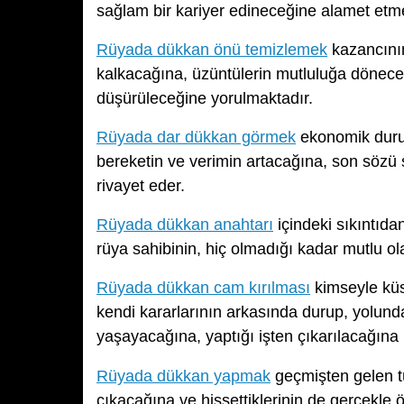
sağlam bir kariyer edineceğine alamet etme
Rüyada dükkan önü temizlemek
kazancının
kalkacağına, üzüntülerin mutluluğa döneceğ
düşürüleceğine yorulmaktadır.
Rüyada dar dükkan görmek
ekonomik durum
bereketin ve verimin artacağına, son sözü
rivayet eder.
Rüyada dükkan anahtarı
içindeki sıkıntıd
rüya sahibinin, hiç olmadığı kadar mutlu ol
Rüyada dükkan cam kırılması
kimseyle küs
kendi kararlarının arkasında durup, yolunda
yaşayacağına, yaptığı işten çıkarılacağına i
Rüyada dükkan yapmak
geçmişten gelen tü
çıkacağına ve hissettiklerinin de gerçekle ö