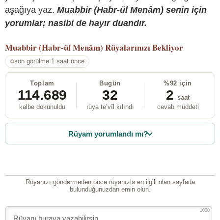
aşağıya yaz.
Muabbir (Habr-ül Menâm) senin için
yorumlar; nasibi de hayır duandır.
Muabbir (Habr-ül Menâm)
Rüyalarınızı Bekliyor
son görülme 1 saat önce
Toplam
Bugün
%92 için
114.689
32
2
saat
kalbe dokunuldu
rüya te’vîl kılındı
cevab müddeti
Rüyam yorumlandı mı?
Rüyanızı göndermeden önce rüyanızla en ilgili olan sayfada
bulunduğunuzdan emin olun.
1000