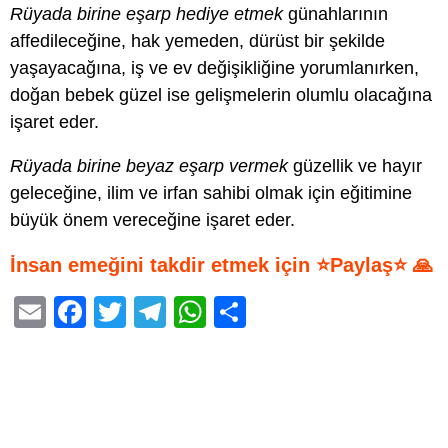
Rüyada birine eşarp hediye etmek
günahlarının
affedileceğine, hak yemeden, dürüst bir şekilde
yaşayacağına, iş ve ev değişikliğine yorumlanırken,
doğan bebek güzel ise gelişmelerin olumlu olacağına
işaret eder.
Rüyada birine beyaz eşarp vermek
güzellik ve hayır
geleceğine, ilim ve irfan sahibi olmak için eğitimine
büyük önem vereceğine işaret eder.
İnsan emeğini takdir etmek için ⭐Paylaş⭐ 🙏
E
F
T
T
W
S
m
a
wi
el
h
h
ail
c
tt
e
at
ar
e
er
gr
s
e
b
a
A