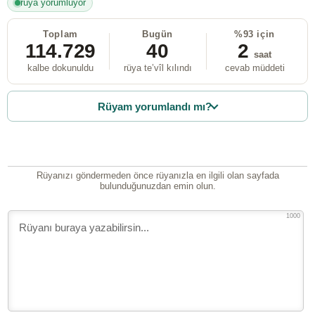
rüya yorumluyor
Toplam
Bugün
%93 için
114.729
40
2
saat
kalbe dokunuldu
rüya te’vîl kılındı
cevab müddeti
Rüyam yorumlandı mı?
Rüyanızı göndermeden önce rüyanızla en ilgili olan sayfada
bulunduğunuzdan emin olun.
1000