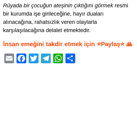
Rüyada bir çocuğun ateşinin çıktığını görmek
resmi
bir kurumda işe girileceğine, hayır duaları
alınacağına, rahatsızlık veren olaylarla
karşılaşılacağına delalet etmektedir.
İnsan emeğini takdir etmek için ⭐Paylaş⭐ 🙏
E
F
T
T
W
S
m
a
wi
el
h
h
ail
c
tt
e
at
ar
e
er
gr
s
e
b
a
A
o
m
p
o
p
k