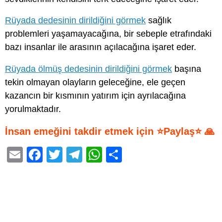
Rüyada dedesinin dirildiğini görmek
sağlık
problemleri yaşamayacağına, bir sebeple etrafındaki
bazı insanlar ile arasının açılacağına işaret eder.
Rüyada ölmüş dedesinin dirildiğini görmek
başına
tekin olmayan olayların geleceğine, ele geçen
kazancın bir kısmının yatırım için ayrılacağına
yorulmaktadır.
İnsan emeğini takdir etmek için ⭐Paylaş⭐ 🙏
E
F
T
T
W
S
m
a
wi
el
h
h
ail
c
tt
e
at
ar
e
er
gr
s
e
b
a
A