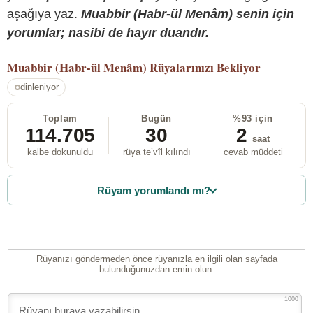
aşağıya yaz.
Muabbir (Habr-ül Menâm) senin için
yorumlar; nasibi de hayır duandır.
Muabbir (Habr-ül Menâm)
Rüyalarınızı Bekliyor
dinleniyor
Toplam
Bugün
%93 için
114.705
30
2
saat
kalbe dokunuldu
rüya te’vîl kılındı
cevab müddeti
Rüyam yorumlandı mı?
Rüyanızı göndermeden önce rüyanızla en ilgili olan sayfada
bulunduğunuzdan emin olun.
1000