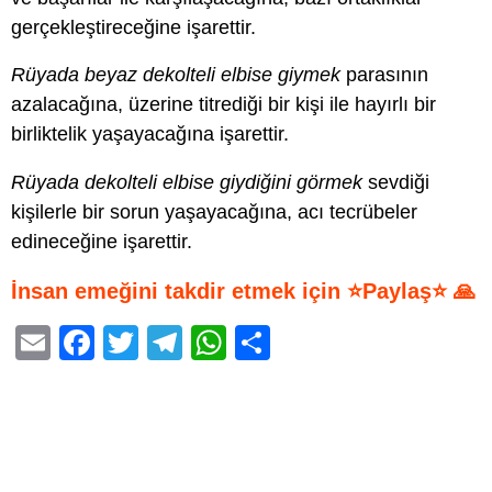
gerçekleştireceğine işarettir.
Rüyada beyaz dekolteli elbise giymek
parasının
azalacağına, üzerine titrediği bir kişi ile hayırlı bir
birliktelik yaşayacağına işarettir.
Rüyada dekolteli elbise giydiğini görmek
sevdiği
kişilerle bir sorun yaşayacağına, acı tecrübeler
edineceğine işarettir.
İnsan emeğini takdir etmek için ⭐Paylaş⭐ 🙏
E
F
T
T
W
S
m
a
wi
el
h
h
ail
c
tt
e
at
ar
e
er
gr
s
e
b
a
A