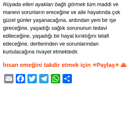
Rüyada elleri ayakları bağlı görmek
tüm maddi ve
manevi sorunların ereceğine ve aile hayatında çok
güzel günler yaşanacağına, ardından yeni bir işe
gireceğine, yaşadığı sağlık sorununun tedavi
edileceğine, yaşadığı bir hayal kırıklığını telafi
edeceğine, dertlerinden ve sorunlarından
kurtulacağına rivayet etmektedir.
İnsan emeğini takdir etmek için ⭐Paylaş⭐ 🙏
E
F
T
T
W
S
m
a
wi
el
h
h
ail
c
tt
e
at
ar
e
er
gr
s
e
b
a
A
o
m
p