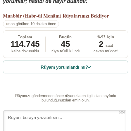
yorumlar; nasibi de hayır duandır.
Muabbir (Habr-ül Menâm)
Rüyalarınızı Bekliyor
son görülme 10 dakika önce
Toplam
Bugün
%93 için
114.745
45
2
saat
kalbe dokunuldu
rüya te’vîl kılındı
cevab müddeti
Rüyam yorumlandı mı?
Rüyanızı göndermeden önce rüyanızla en ilgili olan sayfada
bulunduğunuzdan emin olun.
1000