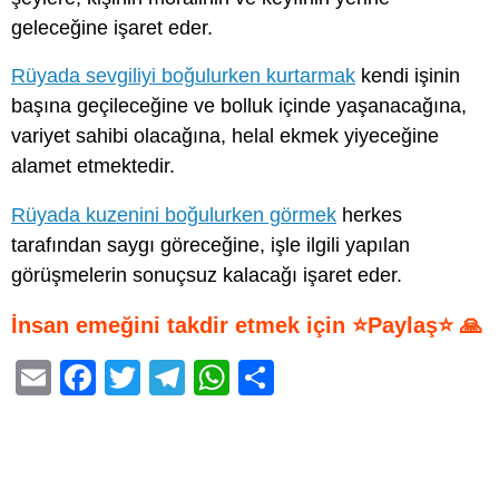
geleceğine işaret eder.
Rüyada sevgiliyi boğulurken kurtarmak
kendi işinin
başına geçileceğine ve bolluk içinde yaşanacağına,
variyet sahibi olacağına, helal ekmek yiyeceğine
alamet etmektedir.
Rüyada kuzenini boğulurken görmek
herkes
tarafından saygı göreceğine, işle ilgili yapılan
görüşmelerin sonuçsuz kalacağı işaret eder.
İnsan emeğini takdir etmek için ⭐Paylaş⭐ 🙏
E
F
T
T
W
S
m
a
wi
el
h
h
ail
c
tt
e
at
ar
e
er
gr
s
e