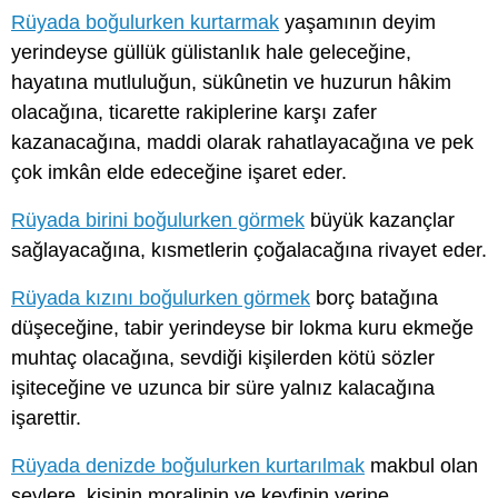
Rüyada boğulurken kurtarmak
yaşamının deyim
yerindeyse güllük gülistanlık hale geleceğine,
hayatına mutluluğun, sükûnetin ve huzurun hâkim
olacağına, ticarette rakiplerine karşı zafer
kazanacağına, maddi olarak rahatlayacağına ve pek
çok imkân elde edeceğine işaret eder.
Rüyada birini boğulurken görmek
büyük kazançlar
sağlayacağına, kısmetlerin çoğalacağına rivayet eder.
Rüyada kızını boğulurken görmek
borç batağına
düşeceğine, tabir yerindeyse bir lokma kuru ekmeğe
muhtaç olacağına, sevdiği kişilerden kötü sözler
işiteceğine ve uzunca bir süre yalnız kalacağına
işarettir.
Rüyada denizde boğulurken kurtarılmak
makbul olan
şeylere, kişinin moralinin ve keyfinin yerine