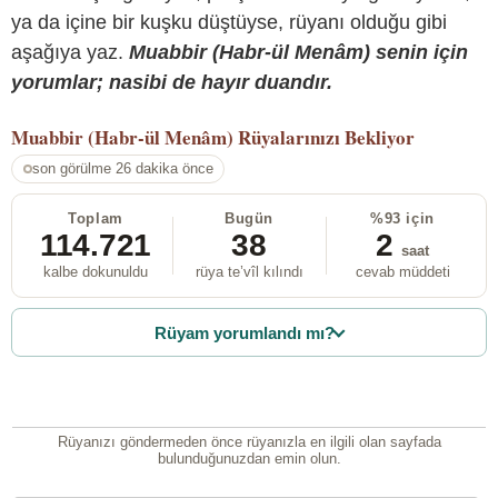
ya da içine bir kuşku düştüyse, rüyanı olduğu gibi
aşağıya yaz.
Muabbir (Habr-ül Menâm) senin için
yorumlar; nasibi de hayır duandır.
Muabbir (Habr-ül Menâm)
Rüyalarınızı Bekliyor
son görülme 26 dakika önce
Toplam
Bugün
%93 için
114.721
38
2
saat
kalbe dokunuldu
rüya te’vîl kılındı
cevab müddeti
Rüyam yorumlandı mı?
Rüyanızı göndermeden önce rüyanızla en ilgili olan sayfada
bulunduğunuzdan emin olun.