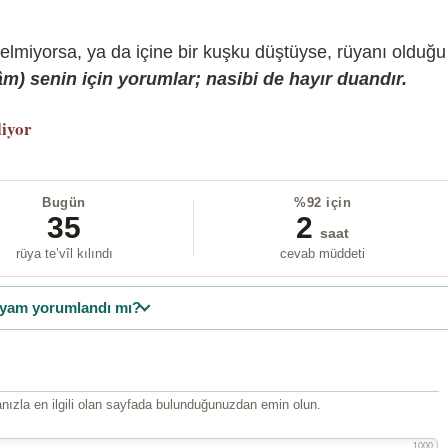
gelmiyorsa, ya da içine bir kuşku düştüyse, rüyanı olduğu
) senin için yorumlar; nasibi de hayır duandır.
liyor
Bugün
%92 için
35
2
saat
rüya te’vîl kılındı
cevab müddeti
yam yorumlandı mı?
ızla en ilgili olan sayfada bulunduğunuzdan emin olun.
1000