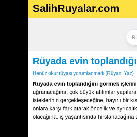
SalihRuyalar.com
Rüyada evin toplandığ
Henüz okur rüyası yorumlanmadı (Rüyanı Yaz)
Rüyada evin toplandığını görmek
işlerin
uğranacağına, çok büyük atılımlar yapılarak 
isteklerinin gerçekleşeceğine, hayırlı bir k
onlara karşı fark atarak öncelik ve ayrıcal
olacağına, iş yaşantısında hırslanacağına 