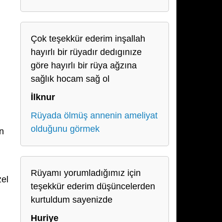
Çok teşekkür ederim inşallah
hayırlı bir rüyadır dedıgınıze
göre hayırlı bir rüya ağzına
sağlık hocam sağ ol
İlknur
Rüyada ölmüş annenin ameliyat
olduğunu görmek
ön
Rüyamı yorumladığımız için
zel
teşekkür ederim düşüncelerden
kurtuldum sayenizde
Huriye