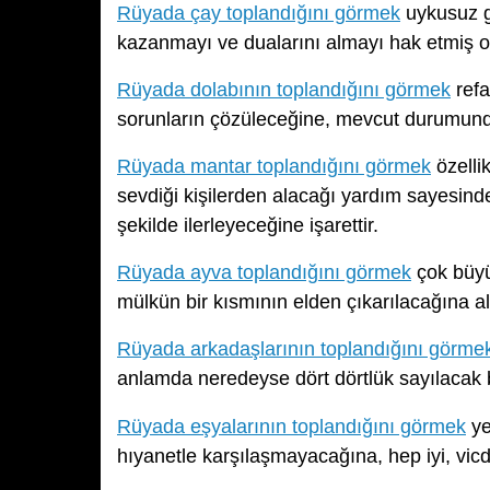
Rüyada çay toplandığını görmek
uykusuz g
kazanmayı ve dualarını almayı hak etmiş ol
Rüyada dolabının toplandığını görmek
refa
sorunların çözüleceğine, mevcut durumund
Rüyada mantar toplandığını görmek
özelli
sevdiği kişilerden alacağı yardım sayesinde 
şekilde ilerleyeceğine işarettir.
Rüyada ayva toplandığını görmek
çok büyük
mülkün bir kısmının elden çıkarılacağına a
Rüyada arkadaşlarının toplandığını görme
anlamda neredeyse dört dörtlük sayılacak bir
Rüyada eşyalarının toplandığını görmek
ye
hıyanetle karşılaşmayacağına, hep iyi, vic