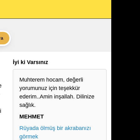
ra
İyi ki Varsınız
Muhterem hocam, değerli
e
yorumunuz için teşekkür
e
ederim..Amin inşallah. Dilinize
sağlık.
i
MEHMET
Rüyada ölmüş bir akrabanızı
görmek