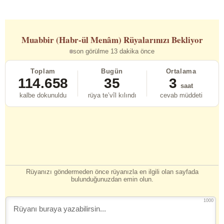
Muabbir (Habr-ül Menâm)
Rüyalarınızı Bekliyor
son görülme 13 dakika önce
Toplam
Bugün
Ortalama
114.658
35
3
saat
kalbe dokunuldu
rüya te’vîl kılındı
cevab müddeti
Rüyanızı göndermeden önce rüyanızla en ilgili olan sayfada
bulunduğunuzdan emin olun.
1000