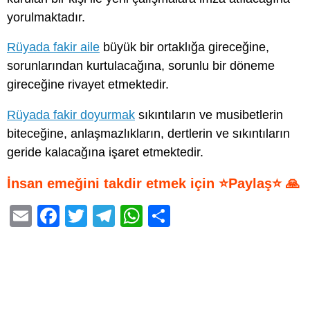
yorulmaktadır.
Rüyada fakir aile
büyük bir ortaklığa gireceğine,
sorunlarından kurtulacağına, sorunlu bir döneme
gireceğine rivayet etmektedir.
Rüyada fakir doyurmak
sıkıntıların ve musibetlerin
biteceğine, anlaşmazlıkların, dertlerin ve sıkıntıların
geride kalacağına işaret etmektedir.
İnsan emeğini takdir etmek için ⭐Paylaş⭐ 🙏
E
F
T
T
W
S
m
a
wi
el
h
h
ail
c
tt
e
at
ar
e
er
gr
s
e
b
a
A