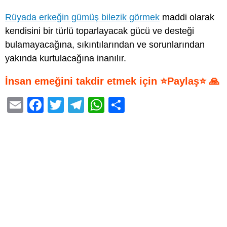
Rüyada erkeğin gümüş bilezik görmek
maddi olarak
kendisini bir türlü toparlayacak gücü ve desteği
bulamayacağına, sıkıntılarından ve sorunlarından
yakında kurtulacağına inanılır.
İnsan emeğini takdir etmek için ⭐Paylaş⭐ 🙏
E
F
T
T
W
S
m
a
wi
el
h
h
ail
c
tt
e
at
ar
e
er
gr
s
e
b
a
A
o
m
p
o
p
k