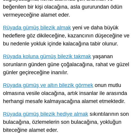
beğenilen bir kişi olacağına, asla gururundan ödün
vermeyeceğine alamet eder.
Rüyada gümüş bilezik almak
yeni ve daha büyük
hedeflere göz dikileceğine, kazancının düşeceğine ve
bu nedenle yokluk içinde kalacağına tabir olunur.
Rüyada koluna gümüş bilezik takmak
yaşanan
sorunların günden güne çoğalacağına, rahat ve güzel
günler geçireceğine inanılır.
Rüyada gümüş ve altın bilezik görmek
onun mutlu
olmasına vesile olacağına, artık insanlar ile arasında
herhangi mesafe kalmayacağına alamet etmektedir.
Rüyada gümüş bilezik hediye almak
sıkıntılarının son
bulacağına, özlemelerin son bulacağına, yokluğun
biteceğine alamet eder.