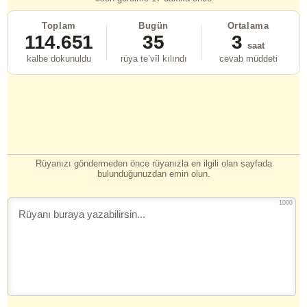
Toplam
Bugün
Ortalama
114.651
35
3
saat
kalbe dokunuldu
rüya te’vîl kılındı
cevab müddeti
Rüyanızı göndermeden önce rüyanızla en ilgili olan sayfada
bulunduğunuzdan emin olun.
1000