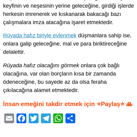
keyfinin ve neşesinin yerine geleceğine, girdiği işlerde
herkesin imrenerek ve kıskanarak bakacağı bazı
çalışmalara imza atacağına işaret etmektedir.
Rüyada hafız biriyle evlenmek
düşmanlara sahip ise,
onlara galip geleceğine, mal ve para biriktireceğine
delalettir.
Rüyada hafız olacağını görmek
onlara çok bağlı
olacağına, var olan borçların kısa bir zamanda
ödeneceğine, bu sayede az da olsa feraha
çıkılacağına alamet etmektedir.
İnsan emeğini takdir etmek için ⭐Paylaş⭐ 🙏
E
F
T
T
W
S
m
a
wi
el
h
h