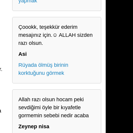
yapmak
Çoookk, teşekkür ederim
mesajınız için.☺️ ALLAH sizden
razı olsun.
Asi
Rüyada ölmüş birinin
.
korktuğunu görmek
Allah razı olsun hocam peki
sevdiğimi öyle bir kıyafetle
a
gormemin sebebi nedir acaba
Zeynep nisa