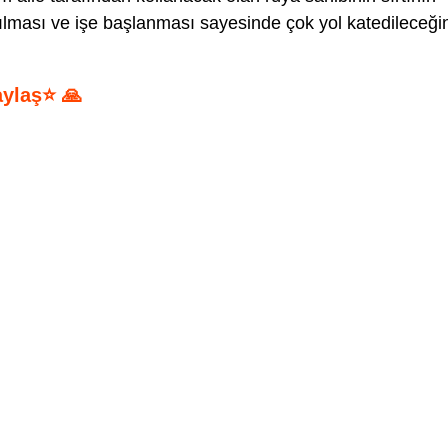
lkılması ve işe başlanması sayesinde çok yol katedileceği
aylaş⭐ 🙏