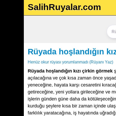
SalihRuyalar.com
Rüyada hoşlandığın kız
Henüz okur rüyası yorumlanmadı (Rüyanı Yaz)
Rüyada hoşlandığın kızı çirkin görmek
ş
açılacağına ve çok kısa zaman önce yaşadı
yeneceğine, hayata karşı cesaretini kıracağ
getireceğine, yeni yollara girileceğine v
işlerin günden güne daha da kötüleşeceğine,
kurduğu şeylere kısa bir zaman içinde ulaşa
farklılık yaratacağına, iş hayatında uğradığı