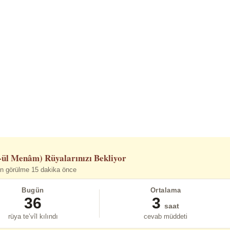
-ül Menâm)
Rüyalarınızı Bekliyor
n görülme 15 dakika önce
Bugün
Ortalama
36
3
saat
rüya te’vîl kılındı
cevab müddeti