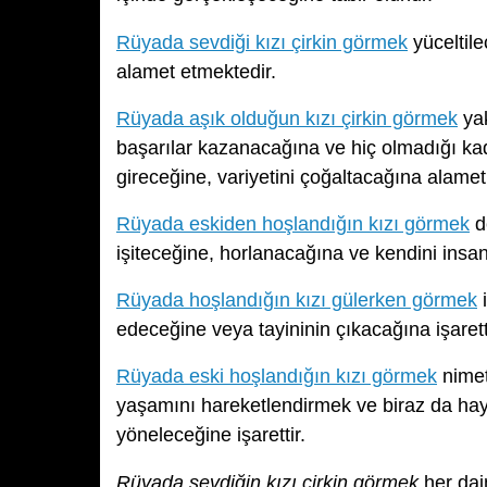
Rüyada sevdiği kızı çirkin görmek
yüceltile
alamet etmektedir.
Rüyada aşık olduğun kızı çirkin görmek
yak
başarılar kazanacağına ve hiç olmadığı ka
gireceğine, variyetini çoğaltacağına alamet
Rüyada eskiden hoşlandığın kızı görmek
d
işiteceğine, horlanacağına ve kendini ins
Rüyada hoşlandığın kızı gülerken görmek
i
edeceğine veya tayininin çıkacağına işarett
Rüyada eski hoşlandığın kızı görmek
nimet
yaşamını hareketlendirmek ve biraz da haya
yöneleceğine işarettir.
Rüyada sevdiğin kızı çirkin görmek
her daim