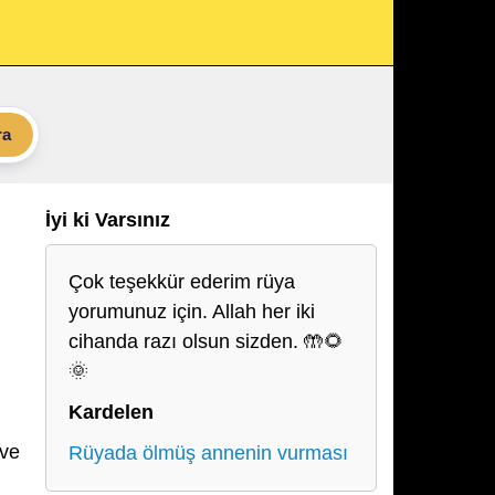
ra
İyi ki Varsınız
Çok teşekkür ederim rüya
yorumunuz için. Allah her iki
cihanda razı olsun sizden. 🤲🌻
🌞
Kardelen
 ve
Rüyada ölmüş annenin vurması