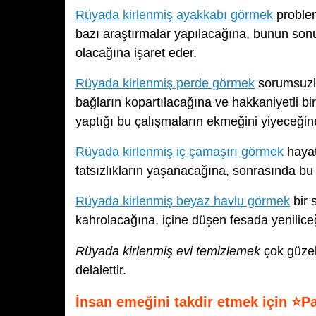
Rüyada kirlenmiş ayakkabı görmek
problem
bazı araştırmalar yapılacağına, bunun sonu
olacağına işaret eder.
Rüyada kirlenmiş perde görmek
sorumsuzluk
bağların kopartılacağına ve hakkaniyetli b
yaptığı bu çalışmaların ekmeğini yiyeceğine
Rüyada kirlenmiş iç çamaşırı görmek
hayat
tatsızlıkların yaşanacağına, sonrasında bu 
Rüyada kirlenmiş beyaz havlu görmek
bir 
kahrolacağına, içine düşen fesada yenilice
Rüyada kirlenmiş evi temizlemek
çok güzel
delalettir.
İnsan emeğini takdir etmek için ⭐P