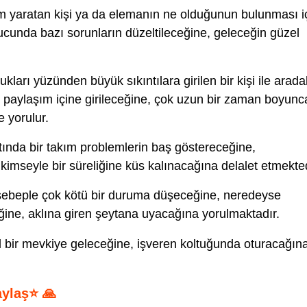
 yaratan kişi ya da elemanın ne olduğunun bulunması i
cunda bazı sorunların düzeltileceğine, geleceğin güzel
ları yüzünden büyük sıkıntılara girilen bir kişi ile arada
ir paylaşım içine girileceğine, çok uzun bir zaman boyunc
 yorulur.
ında bir takım problemlerin baş göstereceğine,
kimseyle bir süreliğine küs kalınacağına delalet etmekted
sebeple çok kötü bir duruma düşeceğine, neredeyse
ğine, aklına giren şeytana uyacağına yorulmaktadır.
 bir mevkiye geleceğine, işveren koltuğunda oturacağın
aylaş⭐ 🙏