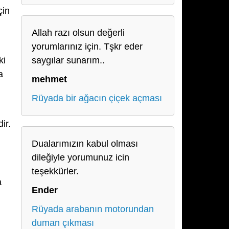
çin
Allah razı olsun değerli
yorumlarınız için. Tşkr eder
ki
saygılar sunarım..
a
mehmet
Rüyada bir ağacın çiçek açması
ir.
Dualarımızın kabul olması
dileğiyle yorumunuz icin
teşekkürler.
a
Ender
Rüyada arabanın motorundan
duman çıkması