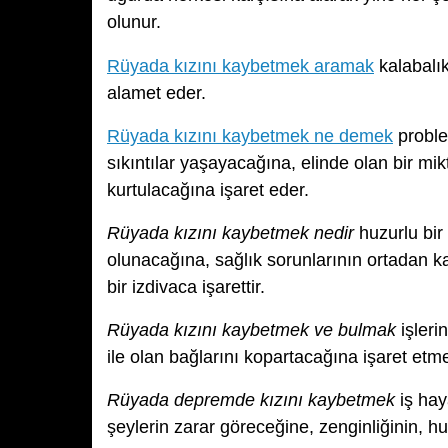
olunur.
Rüyada kızını kaybetmek aramak
kalabalık
alamet eder.
Rüyada kızını kaybetmek ne demek
proble
sıkıntılar yaşayacağına, elinde olan bir m
kurtulacağına işaret eder.
Rüyada kızını kaybetmek nedir
huzurlu bir
olunacağına, sağlık sorunlarının ortadan ka
bir izdivaca işarettir.
Rüyada kızını kaybetmek ve bulmak
işleri
ile olan bağlarını kopartacağına işaret etme
Rüyada depremde kızını kaybetmek
iş hay
şeylerin zarar göreceğine, zenginliğinin, hu