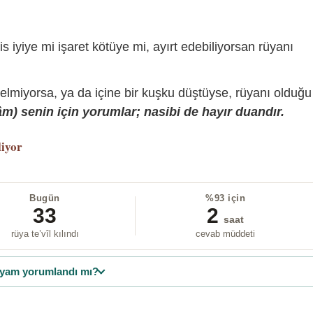
is iyiye mi işaret kötüye mi, ayırt edebiliyorsan rüyanı
gelmiyorsa, ya da içine bir kuşku düştüyse, rüyanı olduğu
) senin için yorumlar; nasibi de hayır duandır.
liyor
Bugün
%93 için
33
2
saat
rüya te’vîl kılındı
cevab müddeti
yam yorumlandı mı?