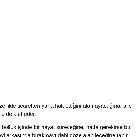
ellikle ticaretten yana hak ettiğini alamayacağına, aile
e delalet eder.
 bolluk içinde bir hayat süreceğine, hatta gerekirse bu
eyi arkasında bırakmayı dahi göze alabileceğine tabir