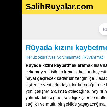
SalihRuyalar.com
Rüyada kızını kaybetm
Henüz okur rüyası yorumlanmadı (Rüyanı Yaz)
Rüyada kızını kaybetmek aramak
insanla
çekemeyen kişilerin kendisi hakkında çeşitli
hayat geçirecek kadar bir zenginliğe ulaşa
kişiler ile yeni arkadaşlıklar kuracağına ve b
yeni çalışmalara imza atılacağına, hayırlı h
yakında biteceğine, sevdiği kişiler ile mut
sağlıklı ve mutlu bir şekilde yaşayacağına