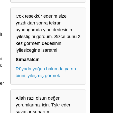
Cok tesekkür ederim size
yazdıktan sonra tekrar
uyudugumda yine dedesinin
ı
iyilestigini gördüm. Sizce bunu 2
kez görmem dedesinin
iyilesicegine isaretmi
bi
SimaYalcın
ak
Rüyada yoğun bakımda yatan
birini iyileşmiş görmek
ler
Allah razı olsun değerli
yorumlarınız için. Tşkr eder
saygılar sunarım..