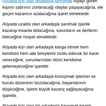
Rüyada küs olan arkadaşla tartışmak
rüyayı gören
kişinin sabrının zorlanacağı olaylar yaşayacağına, ele
geçen kazancın azalacağına işaret etmektedir.
Rüyada uzakta olan arkadaşla sarılmak
işlerlik
kazanıp insanla dolacağına, sorunların ve dertlerin
biteceğine rivayet etmektedir.
Rüyada küs olan arkadaşla kavga etmek
hem
kendisini hem aile bireylerini mutlu edecek bir karar
vereceğine, sorunlarından ötürü kendisine
gelemeyeceğine işarettir.
Rüyada küs olan arkadaşla konuşmak
işlerinin ve
kurulu düzeninin bozulacağına, başarılarının
düşeceğine, işlerin büyük kazanç sağlayacağına
işarettir.
Rüyada küs olan bir arkadaşla barışmak
kişinin