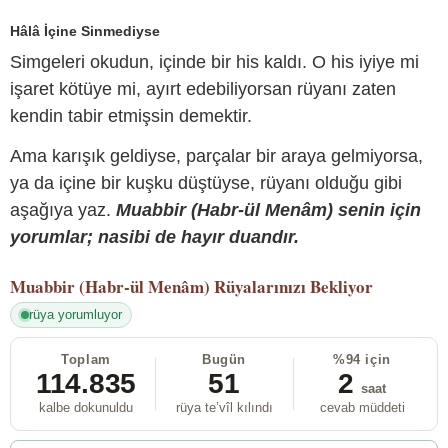
Hâlâ İçine Sinmediyse
Simgeleri okudun, içinde bir his kaldı. O his iyiye mi
işaret kötüye mi, ayırt edebiliyorsan rüyanı zaten
kendin tabir etmişsin demektir.
Ama karışık geldiyse, parçalar bir araya gelmiyorsa,
ya da içine bir kuşku düştüyse, rüyanı olduğu gibi
aşağıya yaz.
Muabbir (Habr-ül Menâm) senin için
yorumlar; nasibi de hayır duandır.
Muabbir (Habr-ül Menâm)
Rüyalarınızı Bekliyor
rüya yorumluyor
Toplam
Bugün
%94 için
114.835
51
2
saat
kalbe dokunuldu
rüya te’vîl kılındı
cevab müddeti