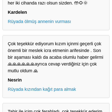
her iki cihanda razı olsun sizden. 🤲🌻🌞
Kardelen
Rüyada ölmüş annenin vurması
Çok teşekkür ediyorum kızım içinmi geçerli çok
önemli bir meslek icra etmenin arifesinde . Son
bir aşaması kaldı da acaba olumlu haber gelirmi
🙏🙏🙏🙏🙏🙏ayrıca cevap verdiğiniz için çok
mutlu oldum 🙏
Nesrin
Rüyada kızından kağıt para almak
Tabir ile içim çok ferahladı, çok teşekkür ederim.