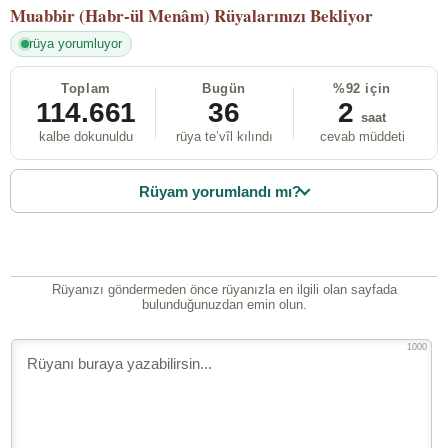
Muabbir (Habr-ül Menâm)
Rüyalarınızı Bekliyor
rüya yorumluyor
Toplam
Bugün
%92 için
114.661
36
2
saat
kalbe dokunuldu
rüya te’vîl kılındı
cevab müddeti
Rüyam yorumlandı mı?
Rüyanızı göndermeden önce rüyanızla en ilgili olan sayfada
bulunduğunuzdan emin olun.
1000