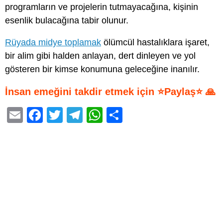
programların ve projelerin tutmayacağına, kişinin
esenlik bulacağına tabir olunur.
Rüyada midye toplamak
ölümcül hastalıklara işaret,
bir alim gibi halden anlayan, dert dinleyen ve yol
gösteren bir kimse konumuna geleceğine inanılır.
İnsan emeğini takdir etmek için ⭐Paylaş⭐ 🙏
E
F
T
T
W
S
m
a
wi
el
h
h
ail
c
tt
e
at
ar
e
er
gr
s
e
b
a
A
o
m
p
o
p