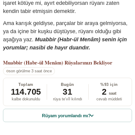
işaret kötüye mi, ayırt edebiliyorsan rüyanı zaten
kendin tabir etmişsin demektir.
Ama karışık geldiyse, parçalar bir araya gelmiyorsa,
ya da içine bir kuşku düştüyse, rüyanı olduğu gibi
aşağıya yaz.
Muabbir (Habr-ül Menâm) senin için
yorumlar; nasibi de hayır duandır.
Muabbir (Habr-ül Menâm)
Rüyalarınızı Bekliyor
son görülme 3 saat önce
Toplam
Bugün
%93 için
114.705
31
2
saat
kalbe dokunuldu
rüya te’vîl kılındı
cevab müddeti
Rüyam yorumlandı mı?