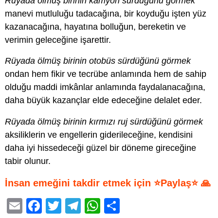
Rüyada ölmüş birinin kamyon sürdüğünü görmek
manevi mutluluğu tadacağına, bir koyduğu işten yüz
kazanacağına, hayatına bolluğun, bereketin ve
verimin geleceğine işarettir.
Rüyada ölmüş birinin otobüs sürdüğünü görmek
ondan hem fikir ve tecrübe anlamında hem de sahip
olduğu maddi imkânlar anlamında faydalanacağına,
daha büyük kazançlar elde edeceğine delalet eder.
Rüyada ölmüş birinin kırmızı ruj sürdüğünü görmek
aksiliklerin ve engellerin giderileceğine, kendisini
daha iyi hissedeceği güzel bir döneme gireceğine
tabir olunur.
İnsan emeğini takdir etmek için ⭐Paylaş⭐ 🙏
E
F
T
T
W
S