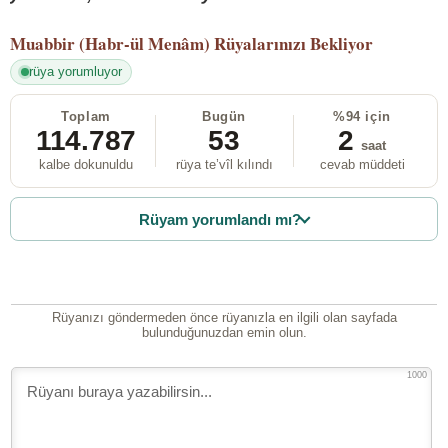
Muabbir (Habr-ül Menâm)
Rüyalarınızı Bekliyor
rüya yorumluyor
Toplam
Bugün
%94 için
114.787
53
2
saat
kalbe dokunuldu
rüya te’vîl kılındı
cevab müddeti
Rüyam yorumlandı mı?
Rüyanızı göndermeden önce rüyanızla en ilgili olan sayfada
bulunduğunuzdan emin olun.
1000