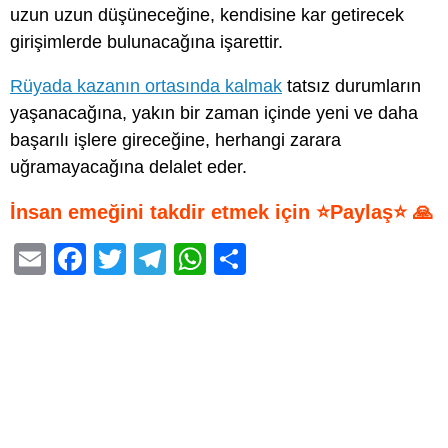
uzun uzun düşüneceğine, kendisine kar getirecek
girişimlerde bulunacağına işarettir.
Rüyada kazanın ortasında kalmak
tatsız durumların
yaşanacağına, yakın bir zaman içinde yeni ve daha
başarılı işlere gireceğine, herhangi zarara
uğramayacağına delalet eder.
İnsan emeğini takdir etmek için ⭐Paylaş⭐ 🙏
E
F
T
T
W
S
m
a
wi
el
h
h
ail
c
tt
e
at
ar
e
er
gr
s
e
b
a
A
o
m
p