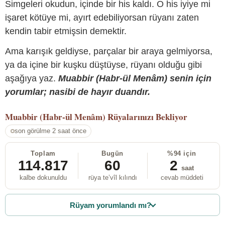
Simgeleri okudun, içinde bir his kaldı. O his iyiye mi
işaret kötüye mi, ayırt edebiliyorsan rüyanı zaten
kendin tabir etmişsin demektir.
Ama karışık geldiyse, parçalar bir araya gelmiyorsa,
ya da içine bir kuşku düştüyse, rüyanı olduğu gibi
aşağıya yaz.
Muabbir (Habr-ül Menâm) senin için
yorumlar; nasibi de hayır duandır.
Muabbir (Habr-ül Menâm)
Rüyalarınızı Bekliyor
son görülme 2 saat önce
Toplam
Bugün
%94 için
114.817
60
2
saat
kalbe dokunuldu
rüya te’vîl kılındı
cevab müddeti
Rüyam yorumlandı mı?