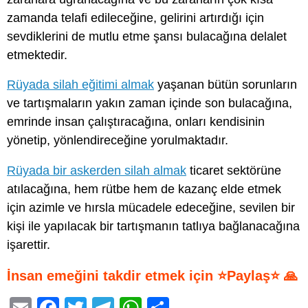
zamanda telafi edileceğine, gelirini artırdığı için
sevdiklerini de mutlu etme şansı bulacağına delalet
etmektedir.
Rüyada silah eğitimi almak
yaşanan bütün sorunların
ve tartışmaların yakın zaman içinde son bulacağına,
emrinde insan çalıştıracağına, onları kendisinin
yönetip, yönlendireceğine yorulmaktadır.
Rüyada bir askerden silah almak
ticaret sektörüne
atılacağına, hem rütbe hem de kazanç elde etmek
için azimle ve hırsla mücadele edeceğine, sevilen bir
kişi ile yapılacak bir tartışmanın tatlıya bağlanacağına
işarettir.
İnsan emeğini takdir etmek için ⭐Paylaş⭐ 🙏
E
F
T
T
W
S