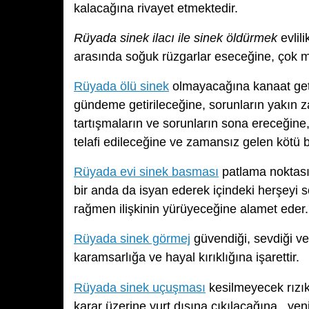
kalacağına rivayet etmektedir.
Rüyada sinek ilacı ile sinek öldürmek
evlil
arasında soğuk rüzgarlar eseceğine, çok m
Rüyada ölü sinek
olmayacağına kanaat getir
gündeme getirileceğine, sorunların yakın 
tartışmaların ve sorunların sona ereceğine,
telafi edileceğine ve zamansız gelen kötü 
Rüyada evi sinek basması
patlama noktasına
bir anda da isyan ederek içindeki herşeyi s
rağmen ilişkinin yürüyeceğine alamet eder.
Rüyada sinek görmej
güvendiği, sevdiği ve 
karamsarlığa ve hayal kırıklığına işarettir.
Rüyada sinek uçuşması
kesilmeyecek rızık 
karar üzerine yurt dışına çıkılacağına, yen