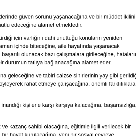
iklerinde güven sorunu yaşanacağına ve bir müddet ikilin
utlu edeceğine alamet etmektedir.
diği için varlığını dahi unuttuğu konuların yeniden
zaman içinde biteceğine, aile hayatında yaşanacak
 başarılı olunacak bazı çalışmalara girileceğine, hataları
bir durumun tatlıya bağlanacağına alamet eder.
 geleceğine ve tabiri caizse sinirlerinin yay gibi gerildi
öyleyerek rahat etmeye çalışacağına, önemli farklılıklara
inandığı kişilerle karşı karşıya kalacağına, başarısızlığa
ve kazanç sahibi olacağına, eğitimle ilgili verilecek bir
i bir hayat kurulacağına, yeni bir sosyal çevreye