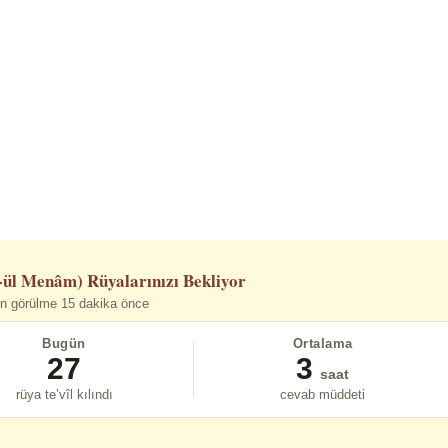
-ül Menâm)
Rüyalarınızı Bekliyor
n görülme 15 dakika önce
Bugün
Ortalama
27
3
saat
rüya te’vîl kılındı
cevab müddeti