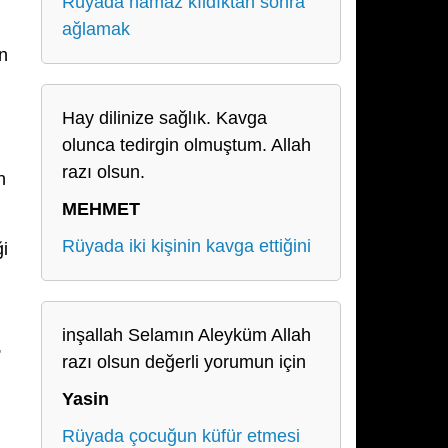
Rüyada namaz kıldıktan sonra
ağlamak
in
Hay dilinize sağlık. Kavga
olunca tedirgin olmuştum. Allah
razı olsun.
n
MEHMET
Rüyada iki kişinin kavga ettiğini
ği
inşallah Selamın Aleyküm Allah
,
razı olsun değerli yorumun için
Yasin
Rüyada çocuğun küfür etmesi