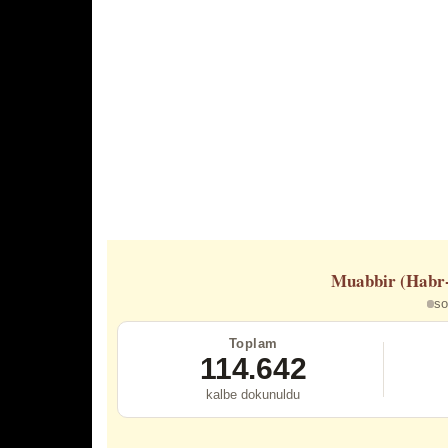
Muabbir (Habr
so
Toplam
114.642
kalbe dokunuldu