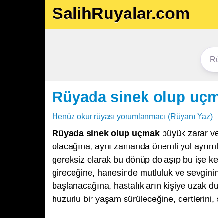
SalihRuyalar.com
Rüyada sinek olup uç
Henüz okur rüyası yorumlanmadı (Rüyanı Yaz)
Rüyada sinek olup uçmak
büyük zarar ve
olacağına, aynı zamanda önemli yol ayrımla
gereksiz olarak bu dönüp dolaşıp bu işe ke
gireceğine, hanesinde mutluluk ve sevginin
başlanacağına, hastalıkların kişiye uzak 
huzurlu bir yaşam sürüleceğine, dertlerini, s