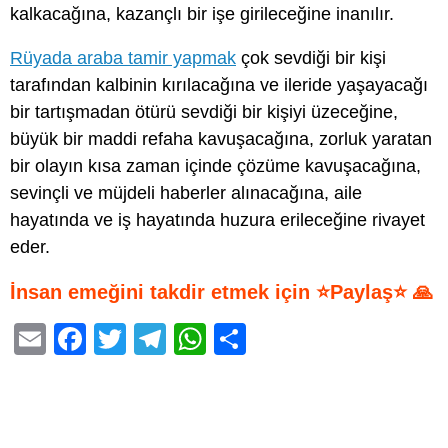
kalkacağına, kazançlı bir işe girileceğine inanılır.
Rüyada araba tamir yapmak
çok sevdiği bir kişi
tarafından kalbinin kırılacağına ve ileride yaşayacağı
bir tartışmadan ötürü sevdiği bir kişiyi üzeceğine,
büyük bir maddi refaha kavuşacağına, zorluk yaratan
bir olayın kısa zaman içinde çözüme kavuşacağına,
sevinçli ve müjdeli haberler alınacağına, aile
hayatında ve iş hayatında huzura erileceğine rivayet
eder.
İnsan emeğini takdir etmek için ⭐Paylaş⭐ 🙏
E
F
T
T
W
S
m
a
wi
el
h
h
ail
c
tt
e
at
ar
e
er
gr
s
e