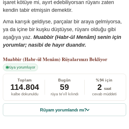
işaret kötüye mi, ayırt edebiliyorsan rüyanı zaten
kendin tabir etmişsin demektir.
Ama karışık geldiyse, parçalar bir araya gelmiyorsa,
ya da içine bir kuşku düştüyse, rüyanı olduğu gibi
aşağıya yaz.
Muabbir (Habr-ül Menâm) senin için
yorumlar; nasibi de hayır duandır.
Muabbir (Habr-ül Menâm)
Rüyalarınızı Bekliyor
rüya yorumluyor
Toplam
Bugün
%94 için
114.804
59
2
saat
kalbe dokunuldu
rüya te’vîl kılındı
cevab müddeti
Rüyam yorumlandı mı?