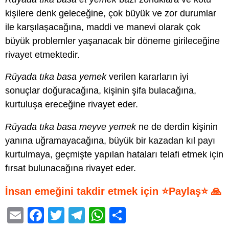
kişilere denk geleceğine, çok büyük ve zor durumlar
ile karşılaşacağına, maddi ve manevi olarak çok
büyük problemler yaşanacak bir döneme girileceğine
rivayet etmektedir.
Rüyada tıka basa yemek
verilen kararların iyi
sonuçlar doğuracağına, kişinin şifa bulacağına,
kurtuluşa ereceğine rivayet eder.
Rüyada tıka basa meyve yemek
ne de derdin kişinin
yanına uğramayacağına, büyük bir kazadan kıl payı
kurtulmaya, geçmişte yapılan hataları telafi etmek için
fırsat bulunacağına rivayet eder.
İnsan emeğini takdir etmek için ⭐Paylaş⭐ 🙏
E
F
T
T
W
S