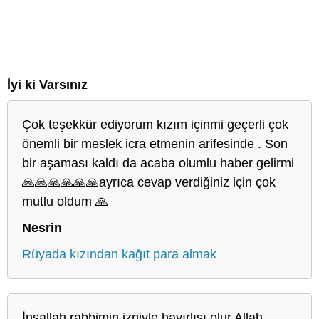
İyi ki Varsınız
Çok teşekkür ediyorum kızım içinmi geçerli çok
önemli bir meslek icra etmenin arifesinde . Son
bir aşaması kaldı da acaba olumlu haber gelirmi
🙏🙏🙏🙏🙏🙏ayrıca cevap verdiğiniz için çok
mutlu oldum 🙏
Nesrin
Rüyada kızından kağıt para almak
İnşallah rabbimin izniyle hayırlısı olur Allah