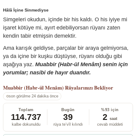
Hâlâ İçine Sinmediyse
Simgeleri okudun, içinde bir his kaldı. O his iyiye mi
işaret kötüye mi, ayırt edebiliyorsan rüyanı zaten
kendin tabir etmişsin demektir.
Ama karışık geldiyse, parçalar bir araya gelmiyorsa,
ya da içine bir kuşku düştüyse, rüyanı olduğu gibi
aşağıya yaz.
Muabbir (Habr-ül Menâm) senin için
yorumlar; nasibi de hayır duandır.
Muabbir (Habr-ül Menâm)
Rüyalarınızı Bekliyor
son görülme 24 dakika önce
Toplam
Bugün
%93 için
114.737
39
2
saat
kalbe dokunuldu
rüya te’vîl kılındı
cevab müddeti