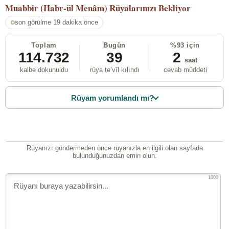
Muabbir (Habr-ül Menâm)
Rüyalarınızı Bekliyor
son görülme 19 dakika önce
Toplam
Bugün
%93 için
114.732
39
2
saat
kalbe dokunuldu
rüya te’vîl kılındı
cevab müddeti
Rüyam yorumlandı mı?
Rüyanızı göndermeden önce rüyanızla en ilgili olan sayfada
bulunduğunuzdan emin olun.
1000