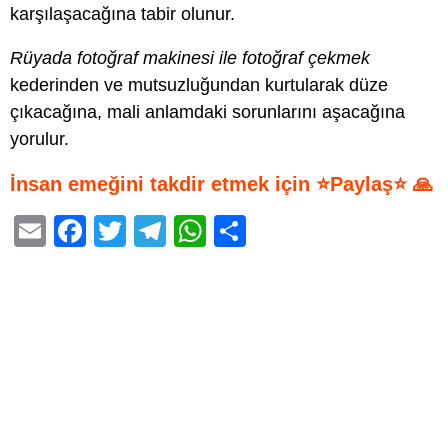
karşılaşacağına tabir olunur.
Rüyada fotoğraf makinesi ile fotoğraf çekmek
kederinden ve mutsuzluğundan kurtularak düze
çıkacağına, mali anlamdaki sorunlarını aşacağına
yorulur.
İnsan emeğini takdir etmek için ⭐Paylaş⭐ 🙏
E
F
T
T
W
S
m
a
wi
el
h
h
ail
c
tt
e
at
ar
e
er
gr
s
e
b
a
A
o
m
p
o
p