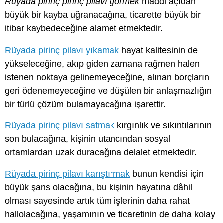
Rüyada pirinç pirinç pilavı görmek
maddi açıdan
büyük bir kayba uğranacağına, ticarette büyük bir
itibar kaybedeceğine alamet etmektedir.
Rüyada pirinç pilavı yıkamak
hayat kalitesinin de
yükseleceğine, akıp giden zamana rağmen halen
istenen noktaya gelinemeyeceğine, alınan borçların
geri ödenemeyeceğine ve düşülen bir anlaşmazlığın
bir türlü çözüm bulamayacağına işarettir.
Rüyada pirinç pilavı satmak
kırgınlık ve sıkıntılarının
son bulacağına, kişinin utancından sosyal
ortamlardan uzak duracağına delalet etmektedir.
Rüyada pirinç pilavı karıştırmak
bunun kendisi için
büyük şans olacağına, bu kişinin hayatına dâhil
olması sayesinde artık tüm işlerinin daha rahat
hallolacağına, yaşamının ve ticaretinin de daha kolay