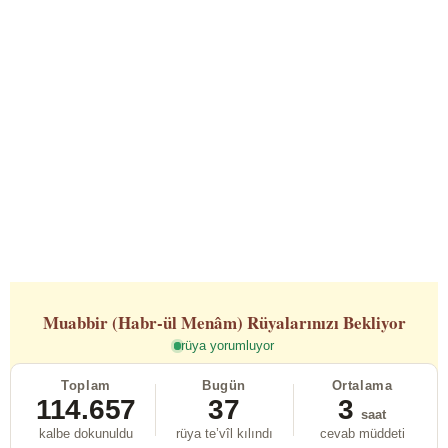
Muabbir (Habr-ül Menâm)
Rüyalarınızı Bekliyor
rüya yorumluyor
Toplam
Bugün
Ortalama
114.657
37
3
saat
kalbe dokunuldu
rüya te’vîl kılındı
cevab müddeti