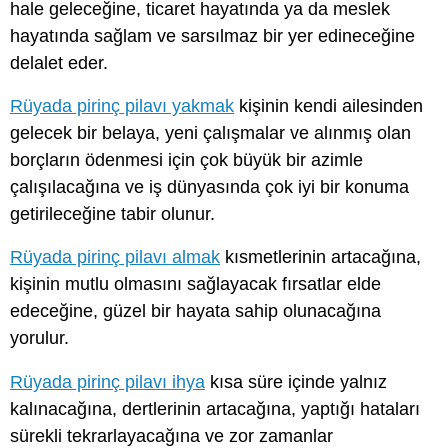
hale geleceğine, ticaret hayatında ya da meslek
hayatında sağlam ve sarsılmaz bir yer edineceğine
delalet eder.
Rüyada pirinç pilavı yakmak
kişinin kendi ailesinden
gelecek bir belaya, yeni çalışmalar ve alınmış olan
borçların ödenmesi için çok büyük bir azimle
çalışılacağına ve iş dünyasında çok iyi bir konuma
getirileceğine tabir olunur.
Rüyada pirinç pilavı almak
kısmetlerinin artacağına,
kişinin mutlu olmasını sağlayacak fırsatlar elde
edeceğine, güzel bir hayata sahip olunacağına
yorulur.
Rüyada pirinç pilavı ihya
kısa süre içinde yalnız
kalınacağına, dertlerinin artacağına, yaptığı hataları
sürekli tekrarlayacağına ve zor zamanlar