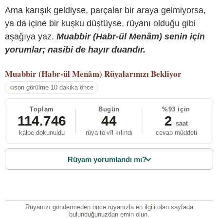
Ama karışık geldiyse, parçalar bir araya gelmiyorsa,
ya da içine bir kuşku düştüyse, rüyanı olduğu gibi
aşağıya yaz.
Muabbir (Habr-ül Menâm) senin için
yorumlar; nasibi de hayır duandır.
Muabbir (Habr-ül Menâm)
Rüyalarınızı Bekliyor
son görülme 10 dakika önce
Toplam
Bugün
%93 için
114.746
44
2
saat
kalbe dokunuldu
rüya te’vîl kılındı
cevab müddeti
Rüyam yorumlandı mı?
Rüyanızı göndermeden önce rüyanızla en ilgili olan sayfada
bulunduğunuzdan emin olun.