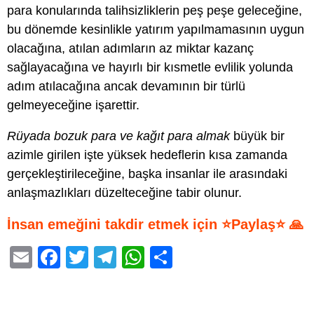
para konularında talihsizliklerin peş peşe geleceğine,
bu dönemde kesinlikle yatırım yapılmamasının uygun
olacağına, atılan adımların az miktar kazanç
sağlayacağına ve hayırlı bir kısmetle evlilik yolunda
adım atılacağına ancak devamının bir türlü
gelmeyeceğine işarettir.
Rüyada bozuk para ve kağıt para almak
büyük bir
azimle girilen işte yüksek hedeflerin kısa zamanda
gerçekleştirileceğine, başka insanlar ile arasındaki
anlaşmazlıkları düzelteceğine tabir olunur.
İnsan emeğini takdir etmek için ⭐Paylaş⭐ 🙏
E
F
T
T
W
S
m
a
wi
el
h
h
ail
c
tt
e
at
ar