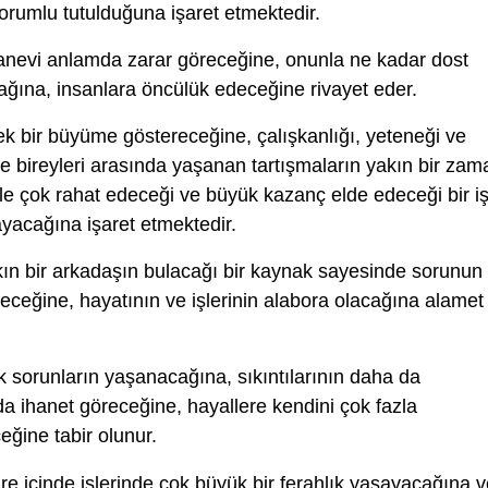
sorumlu tutulduğuna işaret etmektedir.
evi anlamda zarar göreceğine, onunla ne kadar dost
ağına, insanlara öncülük edeceğine rivayet eder.
k bir büyüme göstereceğine, çalışkanlığı, yeteneği ve
le bireyleri arasında yaşanan tartışmaların yakın bir zam
 ile çok rahat edeceği ve büyük kazanç elde edeceği bir i
ayacağına işaret etmektedir.
ın bir arkadaşın bulacağı bir kaynak sayesinde sorunun
leceğine, hayatının ve işlerinin alabora olacağına alamet
 sorunların yaşanacağına, sıkıntılarının daha da
da ihanet göreceğine, hayallere kendini çok fazla
ğine tabir olunur.
re içinde işlerinde çok büyük bir ferahlık yaşayacağına 