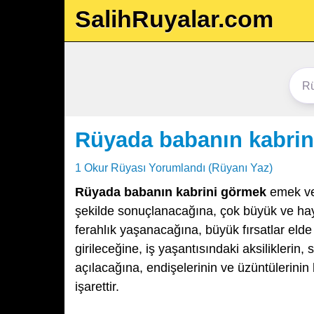
SalihRuyalar.com
Rüyada babanın kabri
1 Okur Rüyası Yorumlandı (Rüyanı Yaz)
Rüyada babanın kabrini görmek
emek ver
şekilde sonuçlanacağına, çok büyük ve hay
ferahlık yaşanacağına, büyük fırsatlar elde
girileceğine, iş yaşantısındaki aksilikleri
açılacağına, endişelerinin ve üzüntülerinin
işarettir.