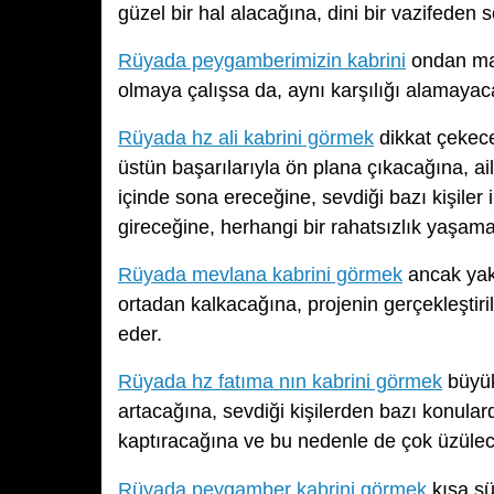
güzel bir hal alacağına, dini bir vazifeden 
Rüyada peygamberimizin kabrini
ondan man
olmaya çalışsa da, aynı karşılığı alamayac
Rüyada hz ali kabrini görmek
dikkat çekece
üstün başarılarıyla ön plana çıkacağına, ai
içinde sona ereceğine, sevdiği bazı kişiler
gireceğine, herhangi bir rahatsızlık yaşam
Rüyada mevlana kabrini görmek
ancak yak
ortadan kalkacağına, projenin gerçekleştiri
eder.
Rüyada hz fatıma nın kabrini görmek
büyük
artacağına, sevdiği kişilerden bazı konular
kaptıracağına ve bu nedenle de çok üzülece
Rüyada peygamber kabrini görmek
kısa sü