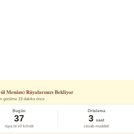
-ül Menâm)
Rüyalarınızı Bekliyor
n görülme 19 dakika önce
Bugün
Ortalama
37
3
saat
rüya te’vîl kılındı
cevab müddeti