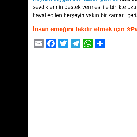
sevdiklerinin destek vermesi ile birlikte u
hayal edilen herşeyin yakın bir zaman içer
İnsan emeğini takdir etmek için ⭐P
E
F
T
T
W
S
m
a
wi
el
h
h
ail
c
tt
e
at
ar
e
er
gr
s
e
b
a
A
o
m
p
o
p
k