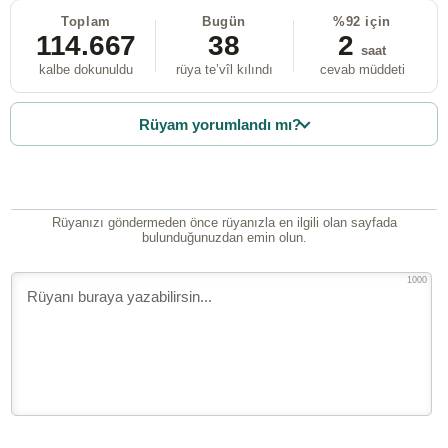
Toplam
Bugün
%92 için
114.667
38
2
saat
kalbe dokunuldu
rüya te’vîl kılındı
cevab müddeti
Rüyam yorumlandı mı?
Rüyanızı göndermeden önce rüyanızla en ilgili olan sayfada
bulunduğunuzdan emin olun.
1000