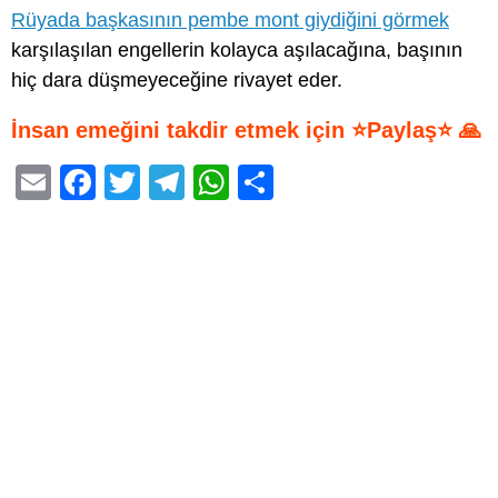
Rüyada başkasının pembe mont giydiğini görmek
karşılaşılan engellerin kolayca aşılacağına, başının
hiç dara düşmeyeceğine rivayet eder.
İnsan emeğini takdir etmek için ⭐Paylaş⭐ 🙏
E
F
T
T
W
S
m
a
wi
el
h
h
ail
c
tt
e
at
ar
e
er
gr
s
e
b
a
A
o
m
p
o
p
k