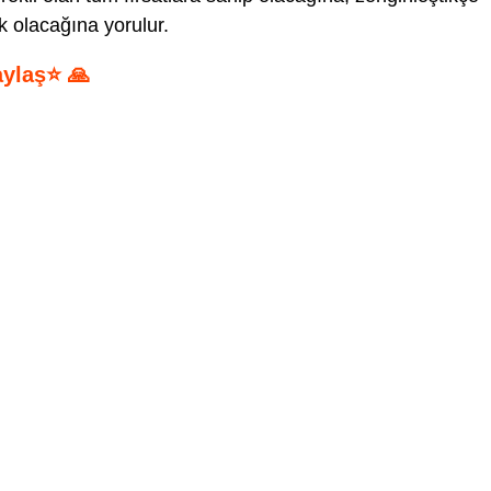
k olacağına yorulur.
aylaş⭐ 🙏