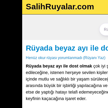
SalihRuyalar.com
Rüyada beyaz ayı ile d
Henüz okur rüyası yorumlanmadı (Rüyanı Yaz)
Rüyada beyaz ayı ile dost olmak
çok iyi 
edileceğine, istenen herşeye sevilen kişil
içinde mutlu ve sağlıklı bir yaşam sürüleceğ
arasında büyük bir işbirliği yapılacağına ve
etse de yaptığı hatayı telafi edemeyeceğin
keyfinin kaçacağına işaret eder.