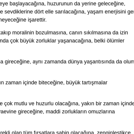
ye başlayacağına, huzurunun da yerine geleceğine,
 sevdiklerine dört elle sarılacağına, yaşam enerjisini ge
meyeceğine işarettir.
takıp moralinin bozulmasına, canın sıkılmasına da izin
ında çok büyük zorluklar yaşanacağına, belki ölümler
una gireceğine, aynı zamanda dünya yaşantısında da olu
ın zaman içinde biteceğine, büyük tartışmalar
ile çok mutlu ve huzurlu olacağına, yakın bir zaman içind
nyaevine gireceğine, maddi zorlukların omuzlarına
ekli olan tüm fırsatlara sahip olacağına, zenginleştikçe