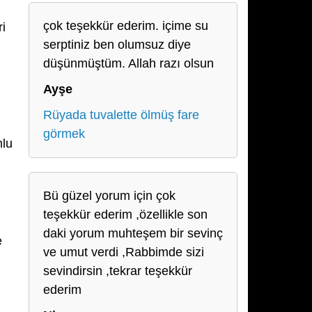
çok teşekkür ederim. içime su
ri
serptiniz ben olumsuz diye
düşünmüştüm. Allah razı olsun
Ayşe
Rüyada tuvalette ölmüş fare
görmek
mlu
Bü güzel yorum için çok
teşekkür ederim ,özellikle son
daki yorum muhteşem bir sevinç
e
ve umut verdi ,Rabbimde sizi
sevindirsin ,tekrar teşekkür
ederim