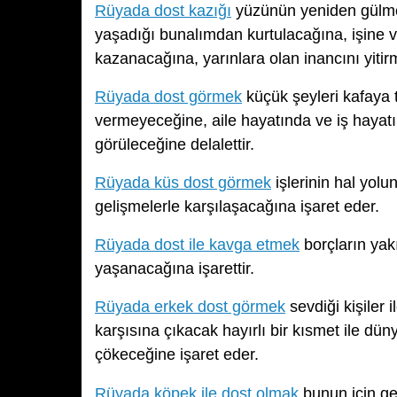
Rüyada dost kazığı
yüzünün yeniden gülme
yaşadığı bunalımdan kurtulacağına, işine ve
kazanacağına, yarınlara olan inancını yitir
Rüyada dost görmek
küçük şeyleri kafaya 
vermeyeceğine, aile hayatında ve iş hayat
görüleceğine delalettir.
Rüyada küs dost görmek
işlerinin hal yol
gelişmelerle karşılaşacağına işaret eder.
Rüyada dost ile kavga etmek
borçların yak
yaşanacağına işarettir.
Rüyada erkek dost görmek
sevdiği kişiler 
karşısına çıkacak hayırlı bir kısmet ile dü
çökeceğine işaret eder.
Rüyada köpek ile dost olmak
bunun için ger