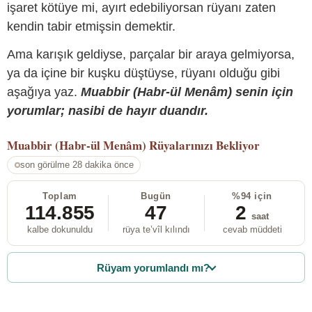
işaret kötüye mi, ayırt edebiliyorsan rüyanı zaten
kendin tabir etmişsin demektir.
Ama karışık geldiyse, parçalar bir araya gelmiyorsa,
ya da içine bir kuşku düştüyse, rüyanı olduğu gibi
aşağıya yaz.
Muabbir (Habr-ül Menâm) senin için
yorumlar; nasibi de hayır duandır.
Muabbir (Habr-ül Menâm)
Rüyalarınızı Bekliyor
son görülme 28 dakika önce
Toplam
Bugün
%94 için
114.855
47
2
saat
kalbe dokunuldu
rüya te’vîl kılındı
cevab müddeti
Rüyam yorumlandı mı?