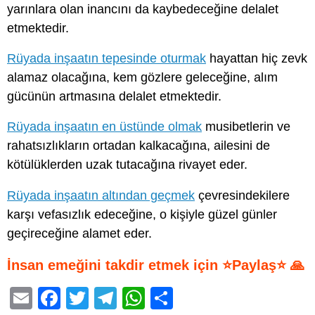
yarınlara olan inancını da kaybedeceğine delalet
etmektedir.
Rüyada inşaatın tepesinde oturmak
hayattan hiç zevk
alamaz olacağına, kem gözlere geleceğine, alım
gücünün artmasına delalet etmektedir.
Rüyada inşaatın en üstünde olmak
musibetlerin ve
rahatsızlıkların ortadan kalkacağına, ailesini de
kötülüklerden uzak tutacağına rivayet eder.
Rüyada inşaatın altından geçmek
çevresindekilere
karşı vefasızlık edeceğine, o kişiyle güzel günler
geçireceğine alamet eder.
İnsan emeğini takdir etmek için ⭐Paylaş⭐ 🙏
E
F
T
T
W
S