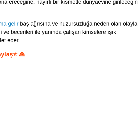
ona ereceğine, hayırlı bir kısmetle dünyaevine girileceğin
a gelir
baş ağrısına ve huzursuzluğa neden olan olayla
i ve becerileri ile yanında çalışan kimselere ışık
let eder.
aylaş⭐ 🙏