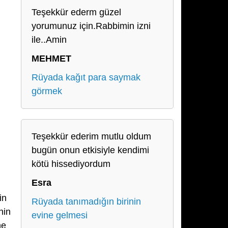
Teşekkür ederm güzel
yorumunuz için.Rabbimin izni
ile..Amin
MEHMET
Rüyada kağıt para saymak
görmek
Teşekkür ederim mutlu oldum
bugün onun etkisiyle kendimi
kötü hissediyordum
Esra
in
Rüyada tanımadığın birinin
nin
evine gelmesi
ne