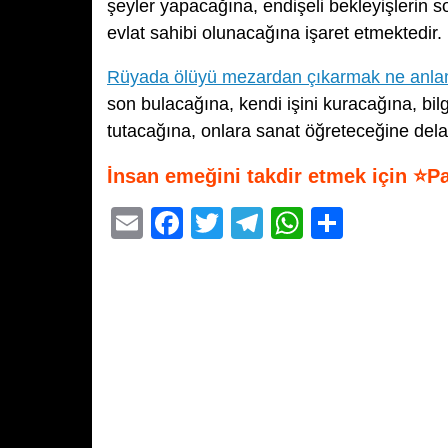
şeyler yapacağına, endişeli bekleyişlerin s
evlat sahibi olunacağına işaret etmektedir.
Rüyada ölüyü mezardan çıkarmak ne anlam
son bulacağına, kendi işini kuracağına, bilg
tutacağına, onlara sanat öğreteceğine dela
İnsan emeğini takdir etmek için ⭐P
E
F
T
T
W
S
m
a
wi
el
h
h
ail
c
tt
e
at
ar
e
er
gr
s
e
b
a
A
o
m
p
o
p
k