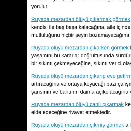
yorulur.
Rüyada mezardan ölüyü çıkarmak görmek
kendisi ile baş başa kalacağına, aile için
mutluluğunu hiçbir şeyin bozamayacağına 
Rüyada ölüyü mezardan çıkarken görmek
k
yaşamını bu kararlar doğrultusunda sürdü
bir sıkıntı çekmeyeceğine, sıkıntı verici ol
Rüyada ölüyü mezardan çıkarıp eve getir
artıracağına ve ortaya koyacağı bazı çalışm
şansının ve bahtının daima açıkolacağına v
Rüyada mezardan ölüyü canlı çıkarmak
ken
elde edeceğine rivayet etmektedir.
Rüyada ölüyü mezardan çıkmış görmek
al