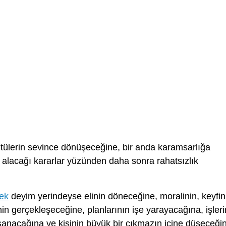
ülerin sevince dönüşeceğine, bir anda karamsarlığa
alacağı kararlar yüzünden daha sonra rahatsızlık
ek
deyim yerindeyse elinin döneceğine, moralinin, keyfin
nin gerçekleşeceğine, planlarının işe yarayacağına, işleri
aşanacağına ve kişinin büyük bir çıkmazın içine düşeceği