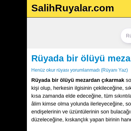
SalihRuyalar.com
Rüyada bir ölüyü meza
Henüz okur rüyası yorumlanmadı (Rüyanı Yaz)
Rüyada bir ölüyü mezardan çıkarmak
so
kişi olup, herkesin ilgisinin çekileceğine, sı
kısa zamanda elde edeceğine, tüm sıkıntılar
âlim kimse olma yolunda ilerleyeceğine, so
endişelerinin ve üzüntülerinin son bulacağın
düzeleceğine, kıskançlık yapan birinin han