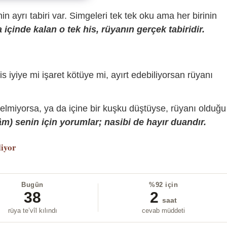
sinin ayrı tabiri var. Simgeleri tek tek oku ama her birinin
içinde kalan o tek his, rüyanın gerçek tabiridir.
is iyiye mi işaret kötüye mi, ayırt edebiliyorsan rüyanı
gelmiyorsa, ya da içine bir kuşku düştüyse, rüyanı olduğu
) senin için yorumlar; nasibi de hayır duandır.
liyor
Bugün
%92 için
38
2
saat
rüya te’vîl kılındı
cevab müddeti