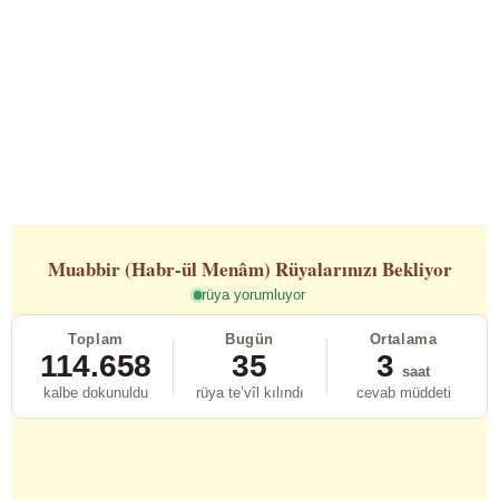
Muabbir (Habr-ül Menâm)
Rüyalarınızı Bekliyor
rüya yorumluyor
Toplam
Bugün
Ortalama
114.658
35
3
saat
kalbe dokunuldu
rüya te’vîl kılındı
cevab müddeti