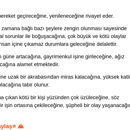
bereket geçireceğine, yenileneceğine rivayet eder.
zamana bağlı bazı şeylere zengin olunması sayesinde
l sorunlar ile boğuşacağına, çok büyük ve kötü olaylar
san içine çıkamaz durumlara geleceğine delalettir.
güne artacağına, gayrimenkul işine girileceğine, ağız
cağına alamet etmektedir.
ne uzak bir akrabasından miras kalacağına, yüksek katl
olacağına tabir olunur.
a çıkan kötü bir kişi yüzünden çok üzüleceğine, söz
r işin ortasına çekileceğine, şüpheli bir olay yaşanacağ
aylaş⭐ 🙏