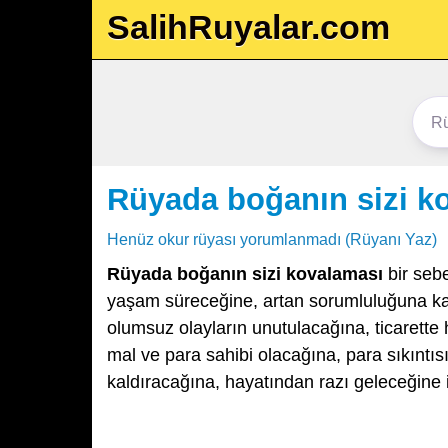
SalihRuyalar.com
Rüyada boğanın sizi k
Henüz okur rüyası yorumlanmadı (Rüyanı Yaz)
Rüyada boğanın sizi kovalaması
bir seb
yaşam süreceğine, artan sorumluluğuna kar
olumsuz olayların unutulacağına, ticarette 
mal ve para sahibi olacağına, para sıkıntı
kaldıracağına, hayatından razı geleceğine 