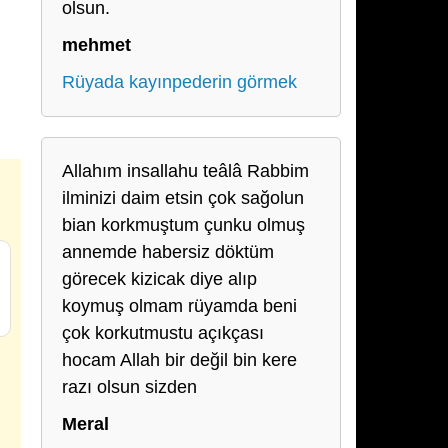
olsun.
mehmet
Rüyada kayınpederin görmek
Allahım insallahu teâlâ Rabbim
ilminizi daim etsin çok sağolun
bian korkmuştum çunku olmuş
annemde habersiz döktüm
görecek kizicak diye alıp
koymuş olmam rüyamda beni
çok korkutmustu açıkçası
hocam Allah bir değil bin kere
razı olsun sizden
Meral