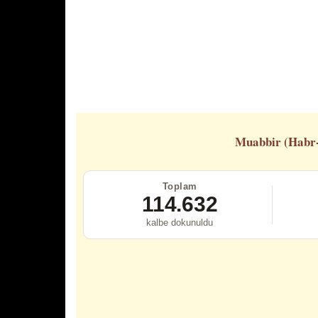
Muabbir (Habr
Toplam
114.632
kalbe dokunuldu