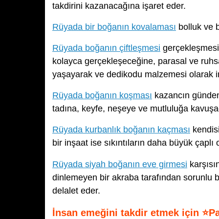
takdirini kazanacağına işaret eder.
Rüyada bir boğanın kovalaması
bolluk ve 
Rüyada boğanın çiftleşmesi
gerçekleşmesi 
kolayca gerçekleşeceğine, parasal ve ruhsa
yaşayarak ve dedikodu malzemesi olarak in
Rüyada boğanın koşması
kazancın günden 
tadına, keyfe, neşeye ve mutluluğa kavuşa
Rüyada kurbanlık boğanın kaçması
kendisi
bir inşaat ise sıkıntıların daha büyük çaplı 
Rüyada siyah boğanın eve girmesi
karşısın
dinlemeyen bir akraba tarafından sorunlu bi
delalet eder.
İnsan emeğini takdir etmek için ⭐P