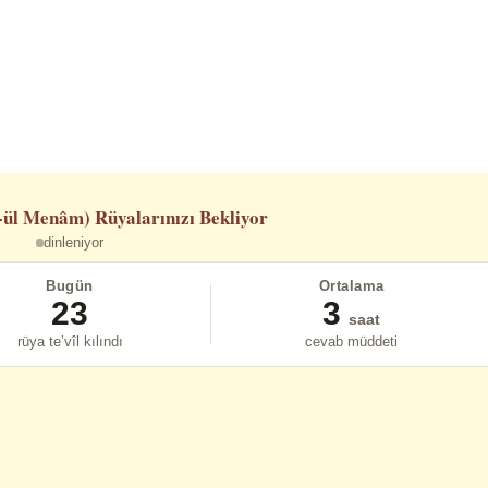
-ül Menâm)
Rüyalarınızı Bekliyor
dinleniyor
Bugün
Ortalama
23
3
saat
rüya te’vîl kılındı
cevab müddeti