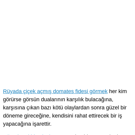
Rüyada çiçek açmış domates fidesi görmek
her kim
görürse görsün dualarının karşılık bulacağına,
karşısına çıkan bazı kötü olaylardan sonra güzel bir
döneme gireceğine, kendisini rahat ettirecek bir iş
yapacağına işarettir.