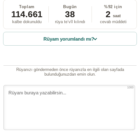
Toplam
Bugün
%92 için
114.661
38
2
saat
kalbe dokunuldu
rüya te’vîl kılındı
cevab müddeti
Rüyam yorumlandı mı?
Rüyanızı göndermeden önce rüyanızla en ilgili olan sayfada
bulunduğunuzdan emin olun.
1000