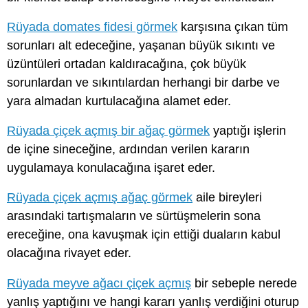
Rüyada domates fidesi görmek
karşısına çıkan tüm
sorunları alt edeceğine, yaşanan büyük sıkıntı ve
üzüntüleri ortadan kaldıracağına, çok büyük
sorunlardan ve sıkıntılardan herhangi bir darbe ve
yara almadan kurtulacağına alamet eder.
Rüyada çiçek açmış bir ağaç görmek
yaptığı işlerin
de içine sineceğine, ardından verilen kararın
uygulamaya konulacağına işaret eder.
Rüyada çiçek açmış ağaç görmek
aile bireyleri
arasındaki tartışmaların ve sürtüşmelerin sona
ereceğine, ona kavuşmak için ettiği duaların kabul
olacağına rivayet eder.
Rüyada meyve ağacı çiçek açmış
bir sebeple nerede
yanlış yaptığını ve hangi kararı yanlış verdiğini oturup