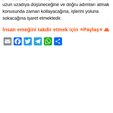
uzun uzadıya düşüneceğine ve doğru adımları atmak
konusunda zaman kollayacağına, işlerini yoluna
sokacağına işaret etmektedir.
İnsan emeğini takdir etmek için ⭐Paylaş⭐ 🙏
E
F
T
T
W
S
m
a
wi
el
h
h
ail
c
tt
e
at
ar
e
er
gr
s
e
b
a
A
o
m
p
o
p
k