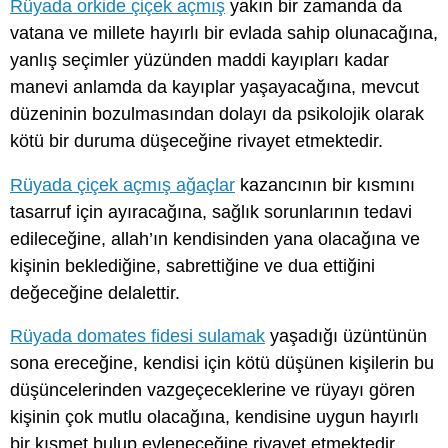
Rüyada orkide çiçek açmış
yakın bir zamanda da
vatana ve millete hayırlı bir evlada sahip olunacağına,
yanlış seçimler yüzünden maddi kayıpları kadar
manevi anlamda da kayıplar yaşayacağına, mevcut
düzeninin bozulmasından dolayı da psikolojik olarak
kötü bir duruma düşeceğine rivayet etmektedir.
Rüyada çiçek açmış ağaçlar
kazancının bir kısmını
tasarruf için ayıracağına, sağlık sorunlarının tedavi
edileceğine, allah’ın kendisinden yana olacağına ve
kişinin beklediğine, sabrettiğine ve dua ettiğini
değeceğine delalettir.
Rüyada domates fidesi sulamak
yaşadığı üzüntünün
sona ereceğine, kendisi için kötü düşünen kişilerin bu
düşüncelerinden vazgeçeceklerine ve rüyayı gören
kişinin çok mutlu olacağına, kendisine uygun hayırlı
bir kısmet bulup evleneceğine rivayet etmektedir.