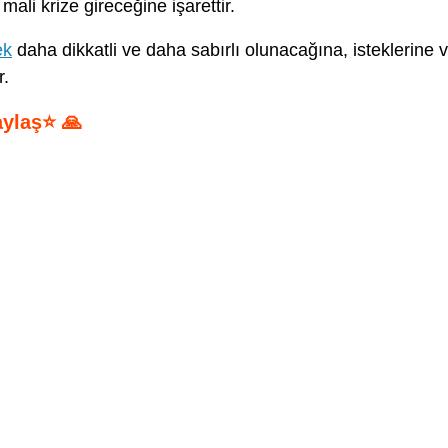
mali krize gireceğine işarettir.
ek
daha dikkatli ve daha sabırlı olunacağına, isteklerine 
r.
aylaş⭐ 🙏