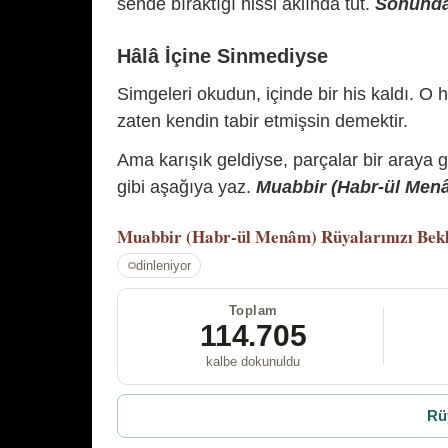
sende bıraktığı hissi aklında tut.
Sonunda 
Hâlâ İçine Sinmediyse
Simgeleri okudun, içinde bir his kaldı. O h
zaten kendin tabir etmişsin demektir.
Ama karışık geldiyse, parçalar bir araya 
gibi aşağıya yaz.
Muabbir (Habr-ül Menâm
Muabbir (Habr-ül Menâm)
Rüyalarınızı Bek
dinleniyor
Toplam
114.705
kalbe dokunuldu
Rü