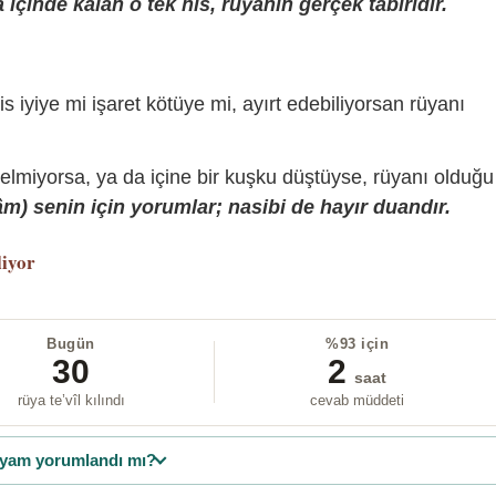
içinde kalan o tek his, rüyanın gerçek tabiridir.
is iyiye mi işaret kötüye mi, ayırt edebiliyorsan rüyanı
gelmiyorsa, ya da içine bir kuşku düştüyse, rüyanı olduğu
) senin için yorumlar; nasibi de hayır duandır.
liyor
Bugün
%93 için
30
2
saat
rüya te’vîl kılındı
cevab müddeti
yam yorumlandı mı?