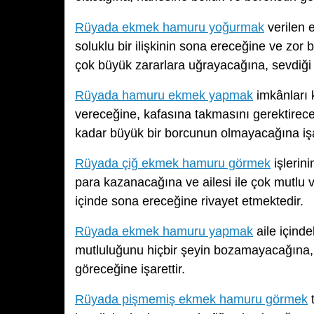
Rüyada ekmek hamuru yoğurmak
verilen 
soluklu bir ilişkinin sona ereceğine ve zor 
çok büyük zararlara uğrayacağına, sevdiği 
Rüyada hamuru ekmek yapmak
imkânları 
vereceğine, kafasına takmasını gerektirec
kadar büyük bir borcunun olmayacağına işar
Rüyada çiğ ekmek hamuru görmek
işlerin
para kazanacağına ve ailesi ile çok mutlu 
içinde sona ereceğine rivayet etmektedir.
Rüyada ekmek hamuru yapmak
aile içind
mutluluğunu hiçbir şeyin bozamayacağına, a
göreceğine işarettir.
Rüyada pişmemiş ekmek hamuru görmek
t