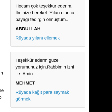
Hocam çok teşekkür ederim.
İlminize bereket. Yılan olunca
bayağı tedirgin olmuştum..
ABDULLAH
Rüyada yılanı ellemek
Teşekkür ederm güzel
yorumunuz için.Rabbimin izni
in
ile..Amin
MEHMET
le
Rüyada kağıt para saymak
p
görmek