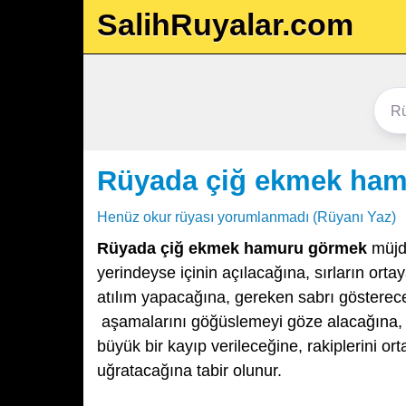
SalihRuyalar.com
Rüyada çiğ ekmek ha
Henüz okur rüyası yorumlanmadı (Rüyanı Yaz)
Rüyada çiğ ekmek hamuru görmek
müjde
yerindeyse içinin açılacağına, sırların orta
atılım yapacağına, gereken sabrı gösterece
aşamalarını göğüslemeyi göze alacağına, ç
büyük bir kayıp verileceğine, rakiplerini or
uğratacağına tabir olunur.