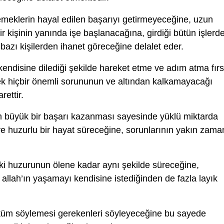
emeklerin hayal edilen başarıyı getirmeyeceğine, uzun
bir kişinin yanında işe başlanacağına, girdiği bütün işlerd
bazı kişilerden ihanet göreceğine delalet eder.
kendisine dilediği şekilde hareket etme ve adım atma fırs
ek hiçbir önemli sorununun ve altından kalkamayacağı
ettir.
in büyük bir başarı kazanması sayesinde yüklü miktarda
ve huzurlu bir hayat süreceğine, sorunlarının yakın zama
eki huzurunun ölene kadar aynı şekilde süreceğine,
llah’ın yaşamayı kendisine istediğinden de fazla layık
üm söylemesi gerekenleri söyleyeceğine bu sayede