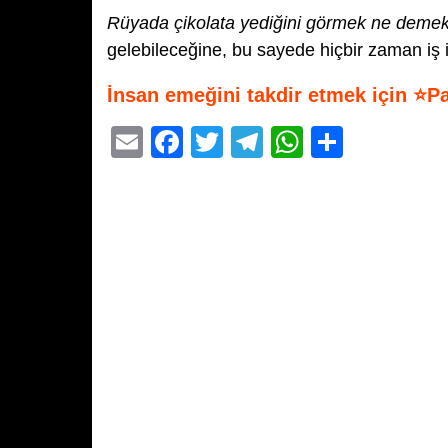
Rüyada çikolata yediğini görmek ne deme
gelebileceğine, bu sayede hiçbir zaman iş i
İnsan emeğini takdir etmek için ⭐P
E
F
T
T
W
S
m
a
wi
el
h
h
ail
c
tt
e
at
ar
e
er
gr
s
e
b
a
A
o
m
p
o
p
k