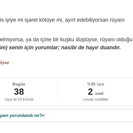
is iyiye mi işaret kötüye mi, ayırt edebiliyorsan rüyanı
gelmiyorsa, ya da içine bir kuşku düştüyse, rüyanı olduğu
) senin için yorumlar; nasibi de hayır duandır.
liyor
Bugün
%93 için
38
2
saat
rüya te’vîl kılındı
cevab müddeti
yam yorumlandı mı?