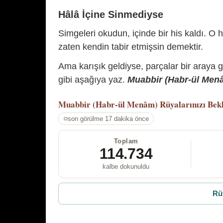
Hâlâ İçine Sinmediyse
Simgeleri okudun, içinde bir his kaldı. O h
zaten kendin tabir etmişsin demektir.
Ama karışık geldiyse, parçalar bir araya 
gibi aşağıya yaz.
Muabbir (Habr-ül Menâm
Muabbir (Habr-ül Menâm)
Rüyalarınızı Bek
son görülme 17 dakika önce
Toplam
114.734
kalbe dokunuldu
Rü