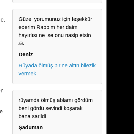
Güzel yorumunuz için teşekkür
e,
ederim Rabbim her daim
hayırlısı ne ise onu nasip etsin
n
🙏
Deniz
Rüyada ölmüş birine altın bilezik
vermek
en
rüyamda ölmüş ablamı gördüm
beni gördü sevindi koşarak
ne
bana sarildi
Şaduman