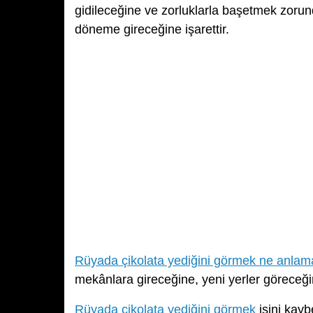
gidileceğine ve zorluklarla başetmek zorun
döneme gireceğine işarettir.
Rüyada çikolata yediğini görmek ne anlama
mekânlara gireceğine, yeni yerler göreceği
Rüyada çikolata yediğini görmek
işini kayb