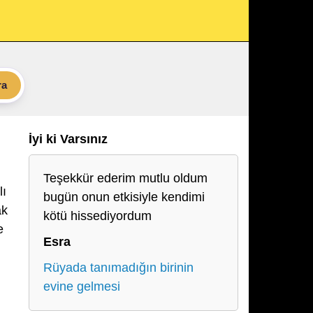
ra
İyi ki Varsınız
Teşekkür ederim mutlu oldum
lı
bugün onun etkisiyle kendimi
ak
kötü hissediyordum
e
Esra
Rüyada tanımadığın birinin
evine gelmesi