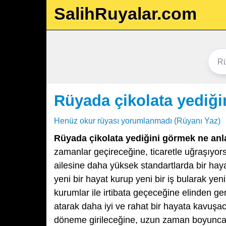
SalihRuyalar.com
Rüyada çikolata yediği
Henüz okur rüyası yorumlanmadı (Rüyanı Yaz)
Rüyada çikolata yediğini görmek ne anl
zamanlar geçireceğine, ticaretle uğraşıyors
ailesine daha yüksek standartlarda bir hay
yeni bir hayat kurup yeni bir iş bularak yen
kurumlar ile irtibata geçeceğine elinden ge
atarak daha iyi ve rahat bir hayata kavuşac
döneme girileceğine, uzun zaman boyunca m