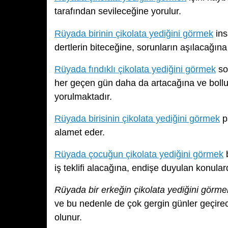
tarafından sevileceğine yorulur.
Rüyada birinin çikolata yediğini görmek
ins
dertlerin biteceğine, sorunların aşılacağına 
Rüyada fındıklı çikolata yediğini görmek
sor
her geçen gün daha da artacağına ve boll
yorulmaktadır.
Rüyada birisinin çikolata yediğini görmek
p
alamet eder.
Rüyada çocuğun çikolata yediğini görmek
b
iş teklifi alacağına, endişe duyulan konular
Rüyada bir erkeğin çikolata yediğini görme
ve bu nedenle de çok gergin günler geçire
olunur.