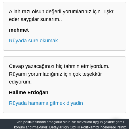
Allah razı olsun değerli yorumlarınız için. Tşkr
eder saygılar sunarım..
mehmet
Rüyada sure okumak
Cevap yazacağınızı hiç tahmin etmiyordum.
Rüyamı yorumladığınız için çok teşekkür
ediyorum.
Halime Erdoğan
Rüyada hamama gitmek diyadin
Veri politikasındaki amaçlarla sınırlı ve mevzuata uygun şekilde çerez
konumlandırmaktayız. Detaylar için Gizlilik Politikamızı inceleyebilirsiniz.
Salih Rüyalar: Rüyaların Derin Manası
Gizlilik Politikası