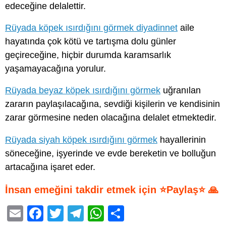
edeceğine delalettir.
Rüyada köpek ısırdığını görmek diyadinnet
aile
hayatında çok kötü ve tartışma dolu günler
geçireceğine, hiçbir durumda karamsarlık
yaşamayacağına yorulur.
Rüyada beyaz köpek ısırdığını görmek
uğranılan
zararın paylaşılacağına, sevdiği kişilerin ve kendisinin
zarar görmesine neden olacağına delalet etmektedir.
Rüyada siyah köpek ısırdığını görmek
hayallerinin
söneceğine, işyerinde ve evde bereketin ve bolluğun
artacağına işaret eder.
İnsan emeğini takdir etmek için ⭐Paylaş⭐ 🙏
E
F
T
T
W
S