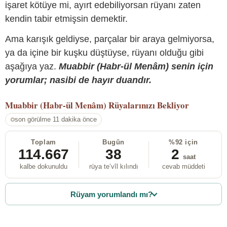
işaret kötüye mi, ayırt edebiliyorsan rüyanı zaten
kendin tabir etmişsin demektir.
Ama karışık geldiyse, parçalar bir araya gelmiyorsa,
ya da içine bir kuşku düştüyse, rüyanı olduğu gibi
aşağıya yaz.
Muabbir (Habr-ül Menâm) senin için
yorumlar; nasibi de hayır duandır.
Muabbir (Habr-ül Menâm)
Rüyalarınızı Bekliyor
son görülme 11 dakika önce
Toplam
Bugün
%92 için
114.667
38
2
saat
kalbe dokunuldu
rüya te’vîl kılındı
cevab müddeti
Rüyam yorumlandı mı?