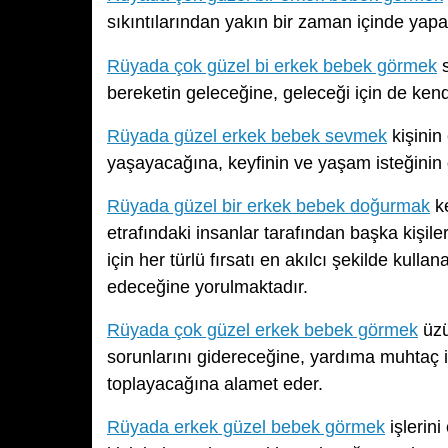
sıkıntılarından yakın bir zaman içinde yapa
Rüyada çok güzel bi erkek bebek görmek
s
bereketin geleceğine, geleceği için de kend
Rüyada güzel erkek bebek sevmek
kişinin
yaşayacağına, keyfinin ve yaşam isteğinin 
Rüyada güzel bir erkek bebek doğurmak
ke
etrafındaki insanlar tarafından başka kişil
için her türlü fırsatı en akılcı şekilde kull
edeceğine yorulmaktadır.
Rüyada çok güzel erkek bebek görmek
üzü
sorunlarını gidereceğine, yardıma muhtaç in
toplayacağına alamet eder.
Rüyada erkek güzel bebek görmek
işlerini