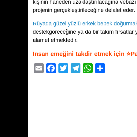
kişinin haneden uzaklaştırılacağına vebaz
projenin gerçekleştirileceğine delalet eder.
Rüyada güzel yüzlü erkek bebek doğurma
destekgöreceğine ya da bir takım fırsatlar 
alamet etmektedir.
İnsan emeğini takdir etmek için ⭐P
E
F
T
T
W
S
m
a
wi
el
h
h
ail
c
tt
e
at
ar
e
er
gr
s
e
b
a
A
o
m
p
o
p
k