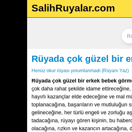
SalihRuyalar.com
Rüyada çok güzel bir 
Henüz okur rüyası yorumlanmadı (Rüyanı Yaz)
Rüyada çok güzel bir erkek bebek görm
çok daha rahat şekilde idame ettireceğine,
hayırlı kazançlar elde edeceğine ve mal mül
toplanacağına, başarıların ve mutluluğun s
gelineceğine, her türlü engeli ve zorluğu a
tadacağına, rüyayı gören kişinin, bu haber
olacağına, rızkın ve kazancın artacağına, d