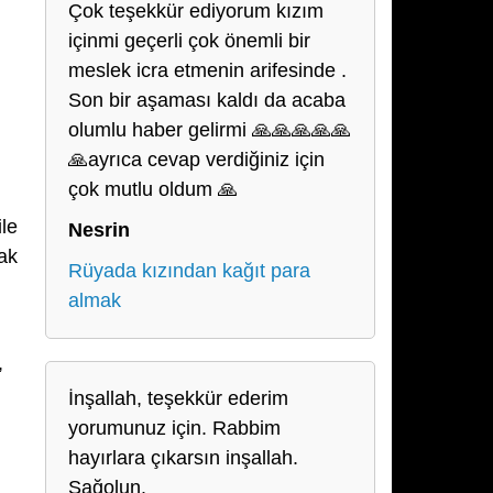
Çok teşekkür ediyorum kızım
içinmi geçerli çok önemli bir
meslek icra etmenin arifesinde .
Son bir aşaması kaldı da acaba
olumlu haber gelirmi 🙏🙏🙏🙏🙏
🙏ayrıca cevap verdiğiniz için
çok mutlu oldum 🙏
ile
Nesrin
mak
Rüyada kızından kağıt para
almak
,
İnşallah, teşekkür ederim
yorumunuz için. Rabbim
hayırlara çıkarsın inşallah.
Sağolun.