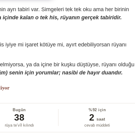
sinin ayrı tabiri var. Simgeleri tek tek oku ama her birinin
içinde kalan o tek his, rüyanın gerçek tabiridir.
is iyiye mi işaret kötüye mi, ayırt edebiliyorsan rüyanı
gelmiyorsa, ya da içine bir kuşku düştüyse, rüyanı olduğu
) senin için yorumlar; nasibi de hayır duandır.
liyor
Bugün
%92 için
38
2
saat
rüya te’vîl kılındı
cevab müddeti