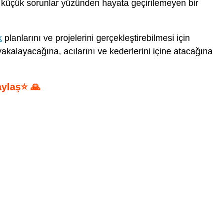
ı küçük sorunlar yüzünden hayata geçirilemeyen bir
k
planlarını ve projelerini gerçekleştirebilmesi için
yakalayacağına, acılarını ve kederlerini içine atacağına
aylaş⭐ 🙏