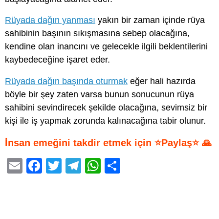
Rüyada dağın yanması
yakın bir zaman içinde rüya
sahibinin başının sıkışmasına sebep olacağına,
kendine olan inancını ve gelecekle ilgili beklentilerini
kaybedeceğine işaret eder.
Rüyada dağın başında oturmak
eğer hali hazırda
böyle bir şey zaten varsa bunun sonucunun rüya
sahibini sevindirecek şekilde olacağına, sevimsiz bir
kişi ile iş yapmak zorunda kalınacağına tabir olunur.
İnsan emeğini takdir etmek için ⭐Paylaş⭐ 🙏
E
F
T
T
W
S
m
a
wi
el
h
h
ail
c
tt
e
at
ar
e
er
gr
s
e