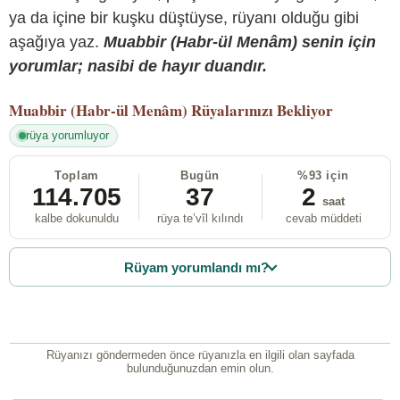
ya da içine bir kuşku düştüyse, rüyanı olduğu gibi
aşağıya yaz.
Muabbir (Habr-ül Menâm) senin için
yorumlar; nasibi de hayır duandır.
Muabbir (Habr-ül Menâm)
Rüyalarınızı Bekliyor
rüya yorumluyor
Toplam
Bugün
%93 için
114.705
37
2
saat
kalbe dokunuldu
rüya te’vîl kılındı
cevab müddeti
Rüyam yorumlandı mı?
Rüyanızı göndermeden önce rüyanızla en ilgili olan sayfada
bulunduğunuzdan emin olun.