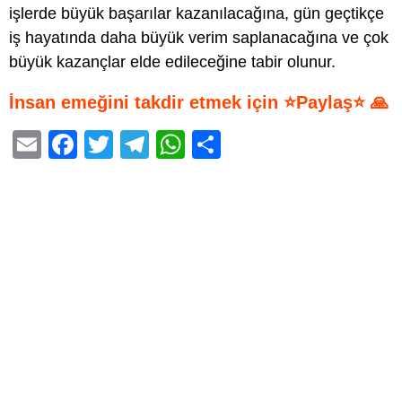
işlerde büyük başarılar kazanılacağına, gün geçtikçe
iş hayatında daha büyük verim saplanacağına ve çok
büyük kazançlar elde edileceğine tabir olunur.
İnsan emeğini takdir etmek için ⭐Paylaş⭐ 🙏
E
F
T
T
W
S
m
a
wi
el
h
h
ail
c
tt
e
at
ar
e
er
gr
s
e
b
a
A
o
m
p
o
p
k