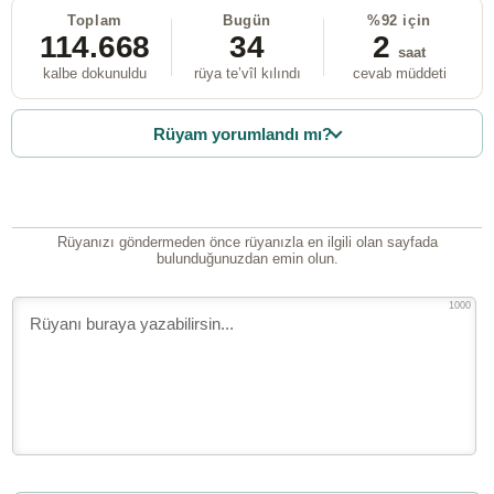
Toplam
Bugün
%92 için
114.668
34
2
saat
kalbe dokunuldu
rüya te’vîl kılındı
cevab müddeti
Rüyam yorumlandı mı?
Rüyanızı göndermeden önce rüyanızla en ilgili olan sayfada
bulunduğunuzdan emin olun.
1000