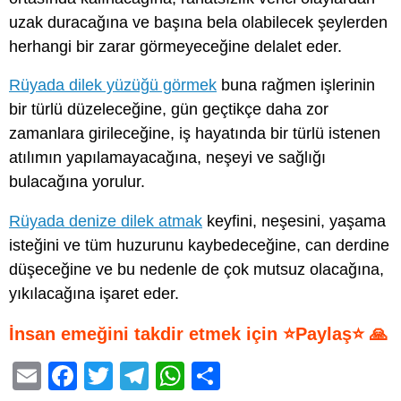
uzak duracağına ve başına bela olabilecek şeylerden
herhangi bir zarar görmeyeceğine delalet eder.
Rüyada dilek yüzüğü görmek
buna rağmen işlerinin
bir türlü düzeleceğine, gün geçtikçe daha zor
zamanlara girileceğine, iş hayatında bir türlü istenen
atılımın yapılamayacağına, neşeyi ve sağlığı
bulacağına yorulur.
Rüyada denize dilek atmak
keyfini, neşesini, yaşama
isteğini ve tüm huzurunu kaybedeceğine, can derdine
düşeceğine ve bu nedenle de çok mutsuz olacağına,
yıkılacağına işaret eder.
İnsan emeğini takdir etmek için ⭐Paylaş⭐ 🙏
E
F
T
T
W
S