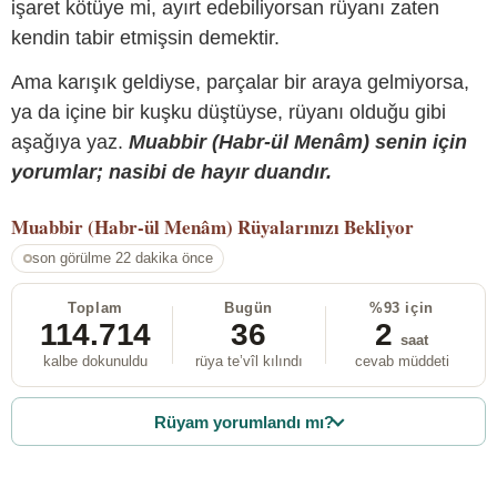
işaret kötüye mi, ayırt edebiliyorsan rüyanı zaten
kendin tabir etmişsin demektir.
Ama karışık geldiyse, parçalar bir araya gelmiyorsa,
ya da içine bir kuşku düştüyse, rüyanı olduğu gibi
aşağıya yaz.
Muabbir (Habr-ül Menâm) senin için
yorumlar; nasibi de hayır duandır.
Muabbir (Habr-ül Menâm)
Rüyalarınızı Bekliyor
son görülme 22 dakika önce
Toplam
Bugün
%93 için
114.714
36
2
saat
kalbe dokunuldu
rüya te’vîl kılındı
cevab müddeti
Rüyam yorumlandı mı?