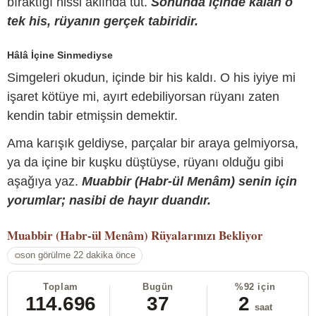
bıraktığı hissi aklında tut.
Sonunda içinde kalan o
tek his, rüyanın gerçek tabiridir.
Hâlâ İçine Sinmediyse
Simgeleri okudun, içinde bir his kaldı. O his iyiye mi
işaret kötüye mi, ayırt edebiliyorsan rüyanı zaten
kendin tabir etmişsin demektir.
Ama karışık geldiyse, parçalar bir araya gelmiyorsa,
ya da içine bir kuşku düştüyse, rüyanı olduğu gibi
aşağıya yaz.
Muabbir (Habr-ül Menâm) senin için
yorumlar; nasibi de hayır duandır.
Muabbir (Habr-ül Menâm)
Rüyalarınızı Bekliyor
son görülme 22 dakika önce
Toplam
Bugün
%92 için
114.696
37
2
saat