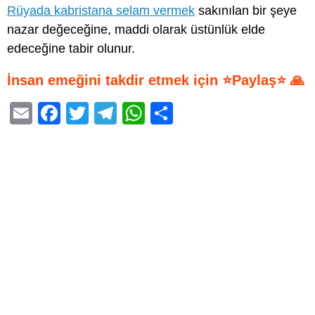
Rüyada kabristana selam vermek
sakınılan bir şeye
nazar değeceğine, maddi olarak üstünlük elde
edeceğine tabir olunur.
İnsan emeğini takdir etmek için ⭐Paylaş⭐ 🙏
E
F
T
T
W
S
m
a
wi
el
h
h
ail
c
tt
e
at
ar
e
er
gr
s
e
b
a
A
o
m
p
o
p
k