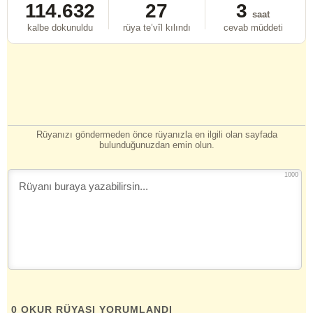
114.632
27
3
saat
kalbe dokunuldu
rüya te’vîl kılındı
cevab müddeti
Rüyanızı göndermeden önce rüyanızla en ilgili olan sayfada
bulunduğunuzdan emin olun.
1000
0
OKUR RÜYASI YORUMLANDI