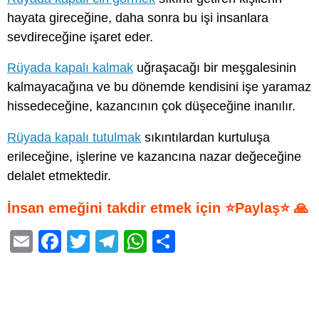
hayata gireceğine, daha sonra bu işi insanlara
sevdireceğine işaret eder.
Rüyada kapalı kalmak
uğraşacağı bir meşgalesinin
kalmayacağına ve bu dönemde kendisini işe yaramaz
hissedeceğine, kazancının çok düşeceğine inanılır.
Rüyada kapalı tutulmak
sıkıntılardan kurtuluşa
erileceğine, işlerine ve kazancına nazar değeceğine
delalet etmektedir.
İnsan emeğini takdir etmek için ⭐Paylaş⭐ 🙏
E
F
T
T
W
S
m
a
wi
el
h
h
ail
c
tt
e
at
ar
e
er
gr
s
e