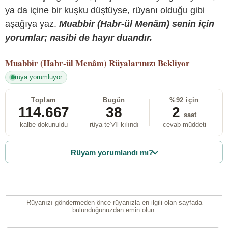
ya da içine bir kuşku düştüyse, rüyanı olduğu gibi
aşağıya yaz.
Muabbir (Habr-ül Menâm) senin için
yorumlar; nasibi de hayır duandır.
Muabbir (Habr-ül Menâm)
Rüyalarınızı Bekliyor
rüya yorumluyor
Toplam
Bugün
%92 için
114.667
38
2
saat
kalbe dokunuldu
rüya te’vîl kılındı
cevab müddeti
Rüyam yorumlandı mı?
Rüyanızı göndermeden önce rüyanızla en ilgili olan sayfada
bulunduğunuzdan emin olun.