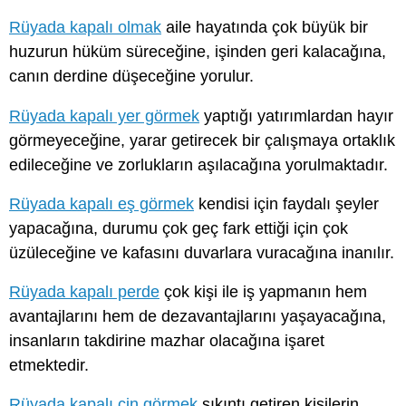
Rüyada kapalı olmak
aile hayatında çok büyük bir
huzurun hüküm süreceğine, işinden geri kalacağına,
canın derdine düşeceğine yorulur.
Rüyada kapalı yer görmek
yaptığı yatırımlardan hayır
görmeyeceğine, yarar getirecek bir çalışmaya ortaklık
edileceğine ve zorlukların aşılacağına yorulmaktadır.
Rüyada kapalı eş görmek
kendisi için faydalı şeyler
yapacağına, durumu çok geç fark ettiği için çok
üzüleceğine ve kafasını duvarlara vuracağına inanılır.
Rüyada kapalı perde
çok kişi ile iş yapmanın hem
avantajlarını hem de dezavantajlarını yaşayacağına,
insanların takdirine mazhar olacağına işaret
etmektedir.
Rüyada kapalı cin görmek
sıkıntı getiren kişilerin