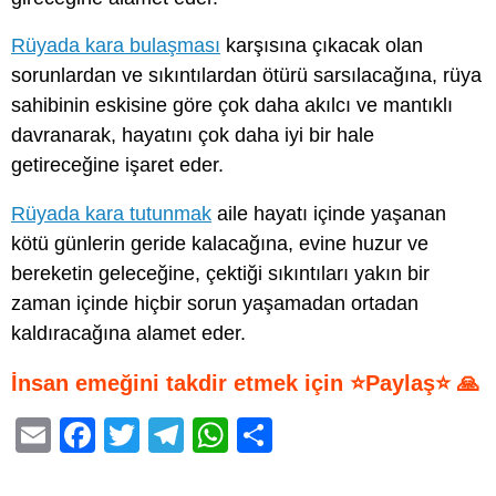
Rüyada kara bulaşması
karşısına çıkacak olan
sorunlardan ve sıkıntılardan ötürü sarsılacağına, rüya
sahibinin eskisine göre çok daha akılcı ve mantıklı
davranarak, hayatını çok daha iyi bir hale
getireceğine işaret eder.
Rüyada kara tutunmak
aile hayatı içinde yaşanan
kötü günlerin geride kalacağına, evine huzur ve
bereketin geleceğine, çektiği sıkıntıları yakın bir
zaman içinde hiçbir sorun yaşamadan ortadan
kaldıracağına alamet eder.
İnsan emeğini takdir etmek için ⭐Paylaş⭐ 🙏
E
F
T
T
W
S
m
a
wi
el
h
h