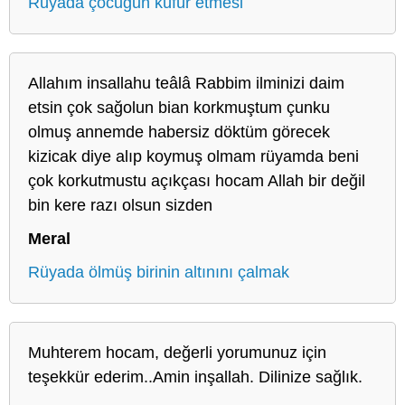
Rüyada çocuğun küfür etmesi
Allahım insallahu teâlâ Rabbim ilminizi daim
etsin çok sağolun bian korkmuştum çunku
olmuş annemde habersiz döktüm görecek
kizicak diye alıp koymuş olmam rüyamda beni
çok korkutmustu açıkçası hocam Allah bir değil
bin kere razı olsun sizden
Meral
Rüyada ölmüş birinin altınını çalmak
Muhterem hocam, değerli yorumunuz için
teşekkür ederim..Amin inşallah. Dilinize sağlık.