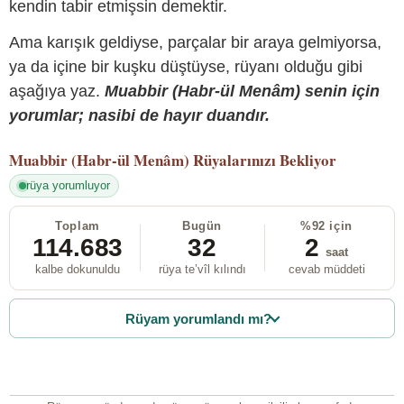
kendin tabir etmişsin demektir.
Ama karışık geldiyse, parçalar bir araya gelmiyorsa,
ya da içine bir kuşku düştüyse, rüyanı olduğu gibi
aşağıya yaz.
Muabbir (Habr-ül Menâm) senin için
yorumlar; nasibi de hayır duandır.
Muabbir (Habr-ül Menâm)
Rüyalarınızı Bekliyor
rüya yorumluyor
Toplam
Bugün
%92 için
114.683
32
2
saat
kalbe dokunuldu
rüya te’vîl kılındı
cevab müddeti
Rüyam yorumlandı mı?